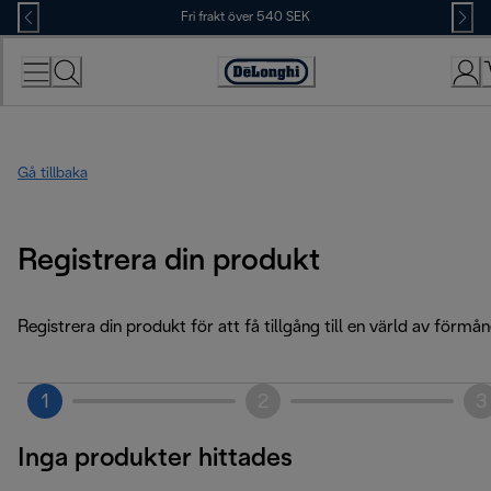
Skip
Fri frakt över 540 SEK
to
Content
Accessibility
Statement
Gå tillbaka
Registrera din produkt
Registrera din produkt för att få tillgång till en värld av förmån
1
2
3
Inga produkter hittades