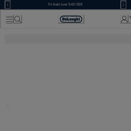
Skip
Fri frakt över 540 SEK
to
Content
Accessibility
Statement