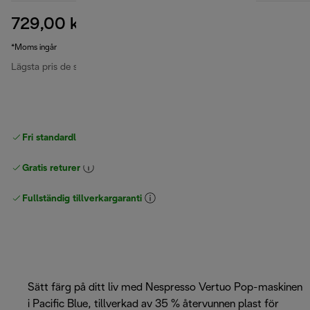
729,00 kr
ursprungligt pris 1 399,00 kr
1 399,00 kr
(-48 %)
*Moms ingår
Lägsta pris de senaste 30 dagarna
1 149,00 kr
(-37 %)
Fri standardleverans
över 540 SEK
Gratis returer
Fullständig tillverkargaranti
Sätt färg på ditt liv med Nespresso Vertuo Pop-maskinen
i Pacific Blue, tillverkad av 35 % återvunnen plast för