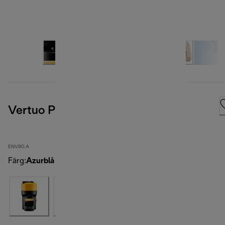
Vertuo Pop, Light Blue
ENV90.A
Färg
:
Azurblå