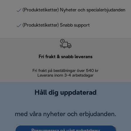
(Produktetiketter) Nyheter och specialerbjudanden
(Produktetiketter) Snabb support
Fri frakt & snabb leverans
Fri frakt på beställningar över 540 kr
30 d
Leverans inom 3-4 arbetsdagar
Håll dig uppdaterad
med våra nyheter och erbjudanden.
Prenumerera på vårt nyhetsbrev