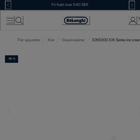
Skip
Fri frakt över 540 SEK
to
Content
Accessibility
Statement
Fler apparater
Kök
Glassmaskiner
ICK5000 ICK Series Ice cre
-16 %