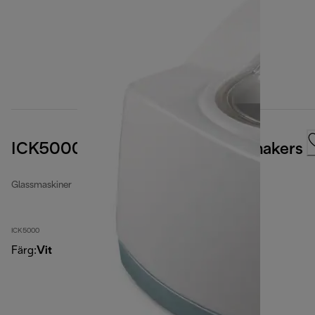
ICK5000 ICK Series Ice cream makers
Glassmaskiner
ICK5000
Färg
:
Vit