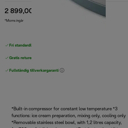
2 899,00 kr
ursprungligt pris 3 449,00 kr
3 449,00 kr
(-16 %)
*Moms ingår
Fri standardleverans
över 540 SEK
Gratis returer
Fullständig tillverkargaranti
*Built-in compressor for constant low temperature *3
functions: ice cream preparation, mixing only, cooling only
*Removable stainless steel bowl, with 1,2 litres capacity,