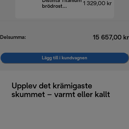
Distinta Titanium
1 329,00 kr
brödrost
CTIN2103.TB
15 657,00 kr
Delsumma:
Lägg till i kundvagnen
Upplev det krämigaste
skummet – varmt eller kallt