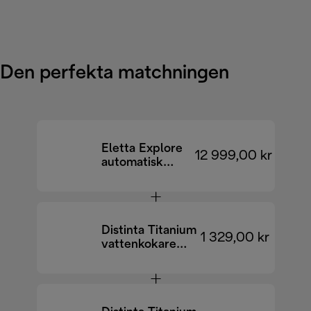
Den perfekta matchningen
Eletta Explore
12 999,00 kr
automatisk
kaffemaskin
ECAM450.86.T
EX:4
Distinta Titanium
1 329,00 kr
vattenkokare
KBIN2001.TB