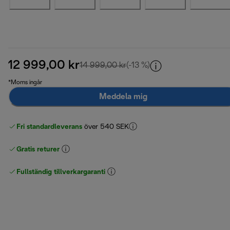
12 999,00 kr
ursprungligt pris 14 999,00 k
14 999,00 kr
(-13 %)
*Moms ingår
Meddela mig
Fri standardleverans
över 540 SEK
Gratis returer
Fullständig tillverkargaranti