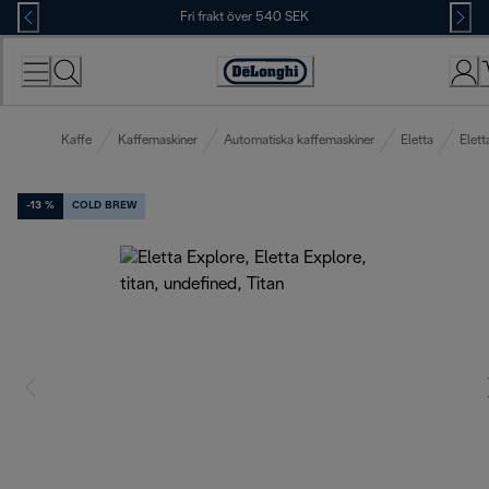
Skip
Fri frakt över 540 SEK
to
Content
Accessibility
Statement
Kaffe
Kaffemaskiner
Automatiska kaffemaskiner
Eletta
Elett
-13 %
COLD BREW