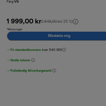
Färg
:
Vit
1 999,00 kr
ursprungligt pris 2 649,00 
2 649,00 kr
(-25 %)
*Moms ingår
Meddela mig
Fri standardleverans
över 540 SEK
Gratis returer
Fullständig tillverkargaranti