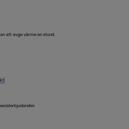
ljan att avge värme en stund.
kt
pecialerbjudanden