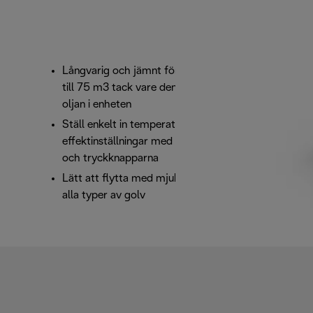
Långvarig och jämnt fördelad värme i rum upp
till 75 m3 tack vare den termiska behållningen av
oljan i enheten
Ställ enkelt in temperatur, timer och hantera
effektinställningar med de ergonomiska vrid-
och tryckknapparna
Lätt att flytta med mjuka gummihjul som passar
alla typer av golv