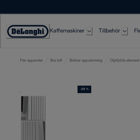
Skip
to
Content
Kaffemaskiner
Tillbehör
Fl
Accessibility
Statement
Fler apparater
Bra luft
Bärbar uppvärmning
Oljefyllda element
-25 %