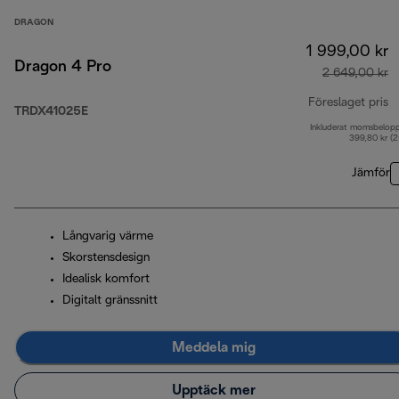
DRAGON
1 999,00 kr
Dragon 4 Pro
2 649,00 kr
Föreslaget pris
TRDX41025E
Inkluderat momsbelop
u
399,80 kr (
Jämför
Långvarig värme
Skorstensdesign
Idealisk komfort
Digitalt gränssnitt
Meddela mig
Upptäck mer