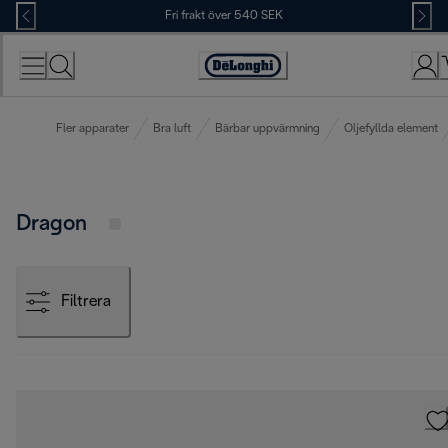
Skip
Fri frakt över 540 SEK
to
Content
Accessibility
Statement
Fler apparater
Bra luft
Bärbar uppvärmning
Oljefyllda element
Dragon
Filtrera