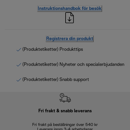
Instruktionshandbok för besök
Registrera din produkt
(Produktetiketter) Produkttips
(Produktetiketter) Nyheter och specialerbjudanden
(Produktetiketter) Snabb support
Fri frakt & snabb leverans
Fri frakt på beställningar över 540 kr
30 d
Leverans inom 3-4 arbetsdagar