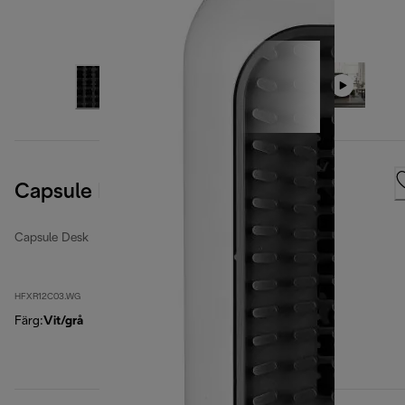
Capsule Desk Loop
Capsule Desk
HFXR12C03.WG
Färg
:
Vit/grå