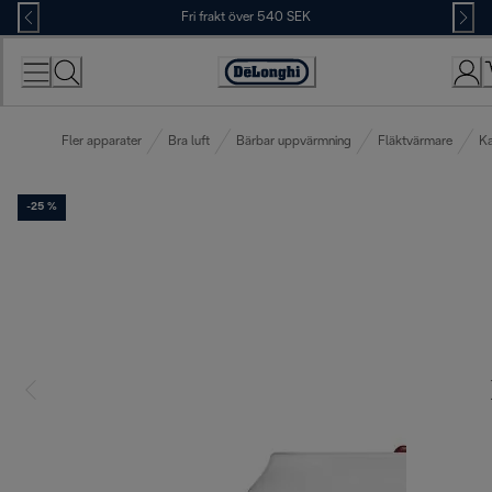
Skip
Fri frakt över 540 SEK
to
Content
Accessibility
Statement
Fler apparater
Bra luft
Bärbar uppvärmning
Fläktvärmare
Ka
-25 %