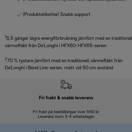
(Produktetiketter) Snabb support
1
5,5 gånger lägre energiförbrukning jämfört med en traditionel
värmefläkt från De'Longhi i HFX60-HFX65-serien
2
70 % tystare jämfört med en traditionell värmefläkt från
De'Longhi i Bend Line-serien, mätt vid 50 cm avstånd
Fri frakt & snabb leverans
Fri frakt på beställningar över 540 kr
30 d
Leverans inom 3-4 arbetsdagar