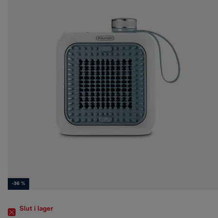
-36 %
Slut i lager