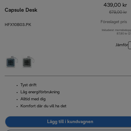
439,00 kr
Capsule Desk
679,00 kr
Föreslaget pris
HFX10B03.PK
Inkluderat momsbelop
ur
87,80 kr (
Jämför
Tyst drift
Låg energiförbrukning
Alltid med dig
Komfort där du vill ha det
Lägg till i kundvagnen