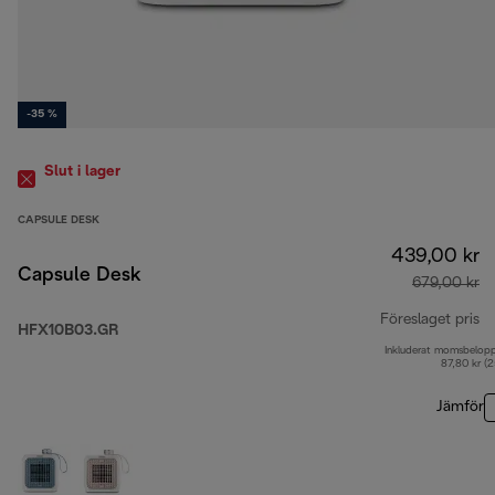
-35 %
Slut i lager
CAPSULE DESK
439,00 kr
Capsule Desk
679,00 kr
Föreslaget pris
HFX10B03.GR
Inkluderat momsbelop
ur
87,80 kr (
Jämför