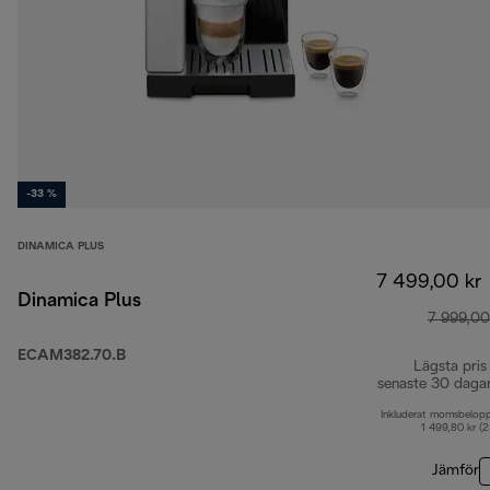
-33 %
DINAMICA PLUS
7 499,00 kr
Dinamica Plus
7 999,00
ECAM382.70.B
Lägsta pris
senaste 30 daga
Inkluderat momsbelop
1 499,80 kr (
Jämför