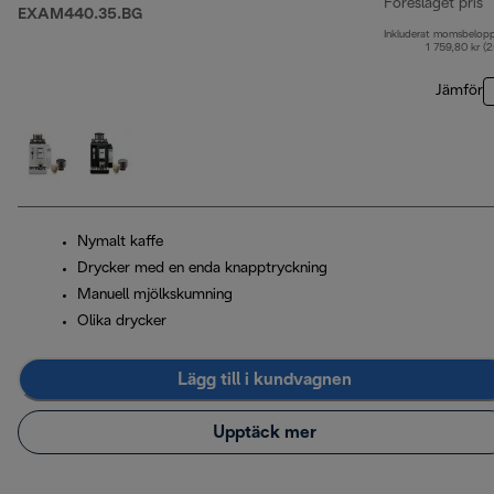
Föreslaget pris
EXAM440.35.BG
Inkluderat momsbelop
u
1 759,80 kr (
Jämför
Nymalt kaffe
Drycker med en enda knapptryckning
Manuell mjölkskumning
Olika drycker
Lägg till i kundvagnen
Upptäck mer