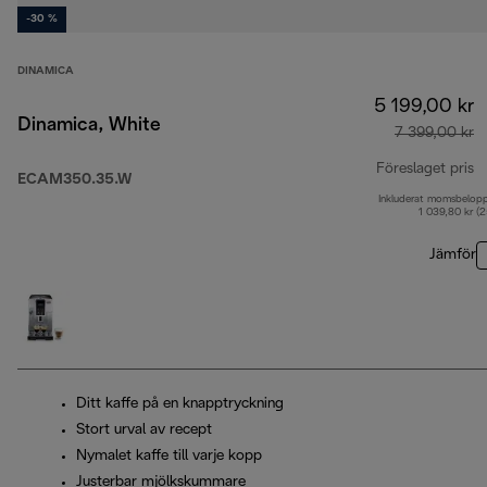
-30 %
DINAMICA
5 199,00 kr
Dinamica, White
7 399,00 kr
Föreslaget pris
ECAM350.35.W
Inkluderat momsbelop
u
1 039,80 kr (
Jämför
Ditt kaffe på en knapptryckning
Stort urval av recept
Nymalet kaffe till varje kopp
Justerbar mjölkskummare