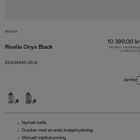
RIVELIA
10 399,00 kr
Rivelia Onyx Black
Inkluderat momsbelop
2 079,80 kr (
EXAM440.35.B
Jämför
Nymalt kaffe
Drycker med en enda knapptryckning
Manuell mjölkskumning