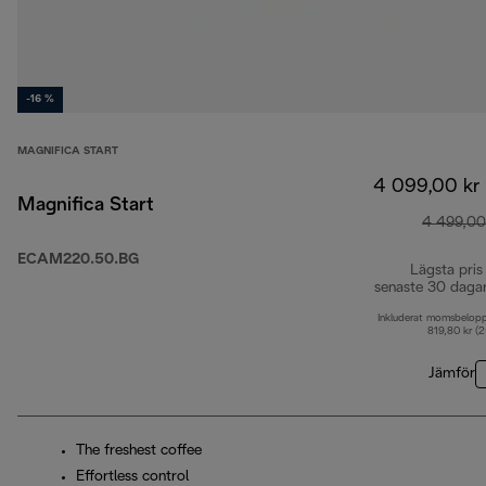
-16 %
MAGNIFICA START
4 099,00 kr
Magnifica Start
4 499,00
ECAM220.50.BG
Lägsta pris
senaste 30 daga
Inkluderat momsbelop
819,80 kr (
Jämför
The freshest coffee
Effortless control