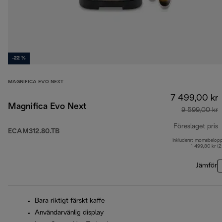
-22 %
MAGNIFICA EVO NEXT
7 499,00 kr
Magnifica Evo Next
9 599,00 kr
Föreslaget pris
ECAM312.80.TB
Inkluderat momsbelop
u
1 499,80 kr (
Jämför
Bara riktigt färskt kaffe
Användarvänlig display