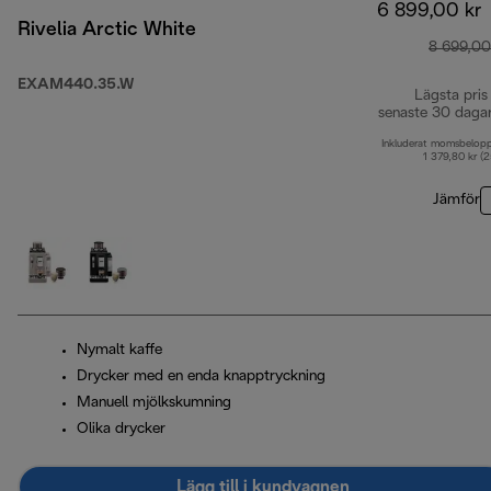
6 899,00 kr
Rivelia Arctic White
8 699,00
EXAM440.35.W
Lägsta pris
senaste 30 daga
Inkluderat momsbelop
1 379,80 kr (
Jämför
Nymalt kaffe
Drycker med en enda knapptryckning
Manuell mjölkskumning
Olika drycker
Lägg till i kundvagnen