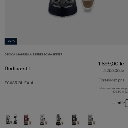
-32 %
DEDICA MANUELLA ESPRESSOMASKINER
1 899,00 kr
Dedica-stil
2 799,00 kr
Föreslaget pris
EC685.BL EX:4
Inkluderat momsbelop
ur
379,80 kr (
Jämför