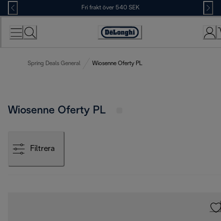
Skip
Fri frakt över 540 SEK
to
Content
Accessibility
Statement
Spring Deals General
Wiosenne Oferty PL
Wiosenne Oferty PL
Filtrera