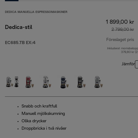
DEDICA MANUELLA ESPRESSOMASKINER
1 899,00 kr
Dedica-stil
2 799,00 kr
Föreslaget pris
EC685.TB EX:4
Inkluderat momsbelop
ur
379,80 kr (
Jämför
Snabb och kraftfull
Manuell mjölkskumning
Olika drycker
Droppbricka i två nivåer