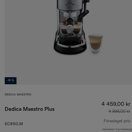
-11 %
DEDICA MAESTRO
4 459,00 kr
Dedica Maestro Plus
4 999,00 kr
Föreslaget pris
EC950.M
Inkluderat momsbelop
u