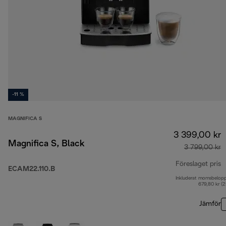
-11 %
MAGNIFICA S
3 399,00 kr
Magnifica S, Black
3 799,00 kr
Föreslaget pris
ECAM22.110.B
Inkluderat momsbelop
u
679,80 kr (
Jämför