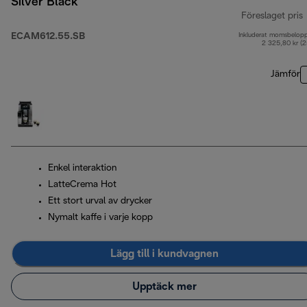
Silver Black
Föreslaget pris
ECAM612.55.SB
Inkluderat momsbelop
u
2 325,80 kr (
Jämför
Enkel interaktion
LatteCrema Hot
Ett stort urval av drycker
Nymalt kaffe i varje kopp
Lägg till i kundvagnen
Upptäck mer