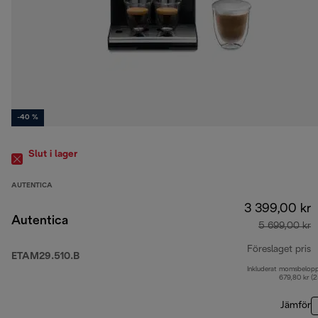
-40 %
Slut i lager
AUTENTICA
3 399,00 kr
Autentica
5 699,00 kr
Föreslaget pris
ETAM29.510.B
Inkluderat momsbelop
u
679,80 kr (
Jämför