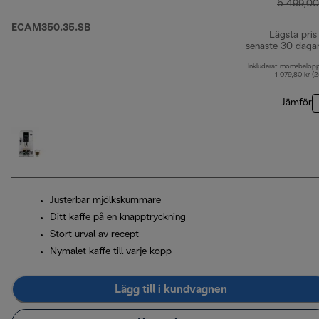
5 499,00
ECAM350.35.SB
Lägsta pris
senaste 30 daga
Inkluderat momsbelop
1 079,80 kr (
Jämför
Justerbar mjölkskummare
Ditt kaffe på en knapptryckning
Stort urval av recept
Nymalet kaffe till varje kopp
Lägg till i kundvagnen