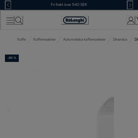
Skip
Fri frakt över 540 SEK
to
Content
Accessibility
Statement
Kaffe
Kaffemaskiner
Automatiska kaffemaskiner
Dinamica
Di
-30 %