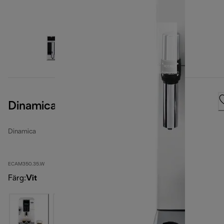
Dinamica, White
Dinamica
ECAM350.35.W
Färg
:
Vit