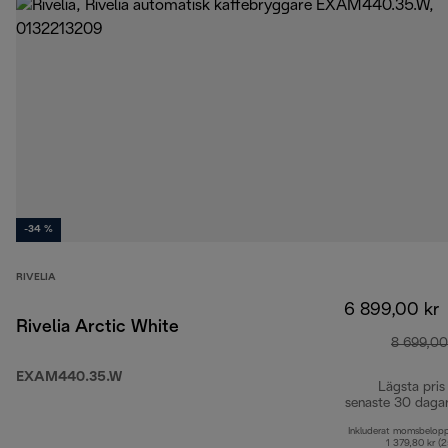
-34 %
RIVELIA
6 899,00 kr
Rivelia Arctic White
8 699,00
EXAM440.35.W
Lägsta pris
senaste 30 daga
Inkluderat momsbelop
1 379,80 kr (