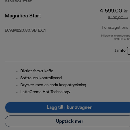
MAGNIFICA START
4 599,00 kr
Magnifica Start
6 199,00 kr
Föreslaget pris
ECAM220.80.SB EX:1
Inkluderat momsbelop
u
919,80 kr (
Jämför
Riktigt färskt kaffe
Softtouch-kontrollpanel
Drycker med en enda knapptryckning
LatteCrema Hot Technology
Lägg till i kundvagnen
Upptäck mer