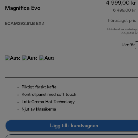
4 999,00 kr
Magnifica Evo
6 499,00 kr
Föreslaget pris
ECAM292.81.B EX:1
Inkluderat momsbelop
u
999,80 kr (
Jämför
Riktigt färskt kaffe
Kontrollpanel med soft touch
LatteCrema Hot Technology
Njut av klassikerna
Lägg till i kundvagnen