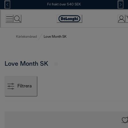
Skip
Fri frakt över 540 SEK
to
Content
Accessibility
Statement
Kärleksmånad
Love Month SK
Love Month SK
Filtrera