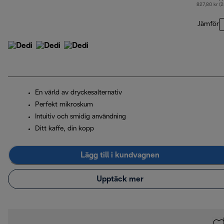
u
827,80 kr (
Jämför
En värld av dryckesalternativ
Perfekt mikroskum
Intuitiv och smidig användning
Ditt kaffe, din kopp
Lägg till i kundvagnen
Upptäck mer