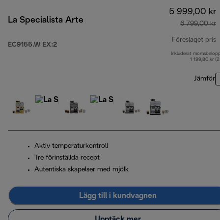
5 999,00 kr
La Specialista Arte
6 799,00 kr
Föreslaget pris
EC9155.W EX:2
Inkluderat momsbelop
u
1 199,80 kr (
Jämför
Aktiv temperaturkontroll
Tre förinställda recept
Autentiska skapelser med mjölk
Lägg till i kundvagnen
Upptäck mer