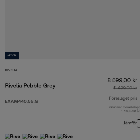
-25 %
RIVELIA
8 599,00 kr
Rivelia Pebble Grey
11 499,00 kr
Föreslaget pris
EXAM440.55.G
Inkluderat momsbelop
u
1 719,80 kr (
Jämför