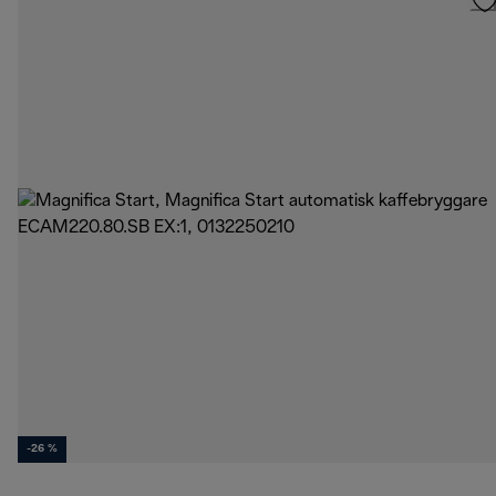
-26 %