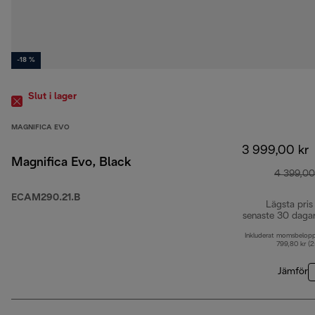
-18 %
Slut i lager
MAGNIFICA EVO
3 999,00 kr
Magnifica Evo, Black
4 399,00
ECAM290.21.B
Lägsta pris
senaste 30 daga
Inkluderat momsbelop
799,80 kr (
Jämför