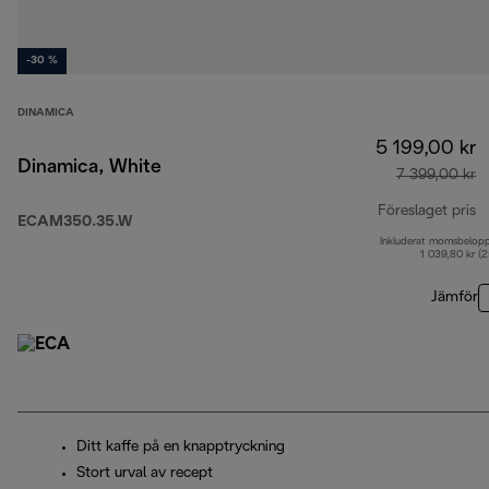
-30 %
DINAMICA
5 199,00 kr
Dinamica, White
7 399,00 kr
Föreslaget pris
ECAM350.35.W
Inkluderat momsbelop
u
1 039,80 kr (
Jämför
Ditt kaffe på en knapptryckning
Stort urval av recept