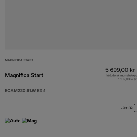
MAGNIFICA START
5 699,00 kr
Magnifica Start
Inkluderat momsbelop
1 139,80 kr (
ECAM220.61.W EX:1
Jämför