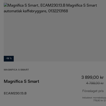
-19 %
MAGNIFICA S SMART
3 899,00 kr
Magnifica S Smart
4 799,00 kr
Föreslaget pris
ECAM230.13.B
Inkluderat momsbelop
u
779,80 kr (