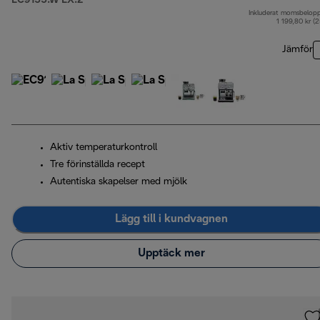
EC9155.W EX:2
Inkluderat momsbelop
u
1 199,80 kr (
Jämför
Aktiv temperaturkontroll
Tre förinställda recept
Autentiska skapelser med mjölk
Lägg till i kundvagnen
Upptäck mer