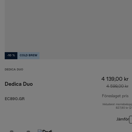
-10 %
COLD BREW
DEDICA DUO
4 139,00 kr
Dedica Duo
4 599,00 kr
Föreslaget pris
EC890.GR
Inkluderat momsbelop
u
827,80 kr (
Jämför