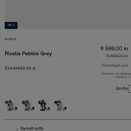
-25 %
RIVELIA
8 599,00 kr
Rivelia Pebble Grey
11 499,00 kr
Föreslaget pris
EXAM440.55.G
Inkluderat momsbelop
u
1 719,80 kr (
Jämför
Nymalt kaffe