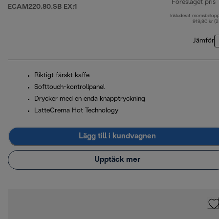
Föreslaget pris
ECAM220.80.SB EX:1
Inkluderat momsbelop
u
919,80 kr (
Jämför
Riktigt färskt kaffe
Softtouch-kontrollpanel
Drycker med en enda knapptryckning
LatteCrema Hot Technology
Lägg till i kundvagnen
Upptäck mer