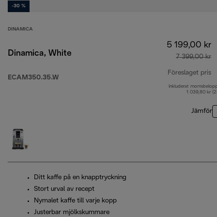
-30 %
DINAMICA
5 199,00 kr
Dinamica, White
7 399,00 kr
Föreslaget pris
ECAM350.35.W
Inkluderat momsbelop
u
1 039,80 kr (
Jämför
Ditt kaffe på en knapptryckning
Stort urval av recept
Nymalet kaffe till varje kopp
Justerbar mjölkskummare