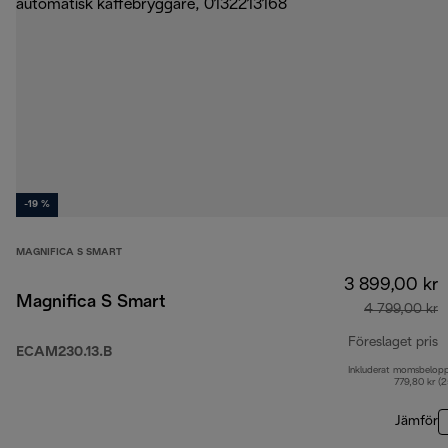
-19 %
MAGNIFICA S SMART
3 899,00 kr
Magnifica S Smart
4 799,00 kr
Föreslaget pris
ECAM230.13.B
Inkluderat momsbelop
u
779,80 kr (
Jämför