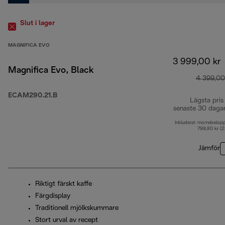
Slut i lager
MAGNIFICA EVO
3 999,00 kr
Magnifica Evo, Black
4 399,00
ECAM290.21.B
Lägsta pris
senaste 30 daga
Inkluderat momsbelop
799,80 kr (
Jämför
Riktigt färskt kaffe
Färgdisplay
Traditionell mjölkskummare
Stort urval av recept