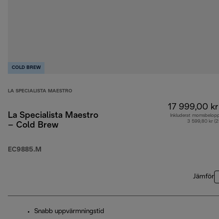
COLD BREW
LA SPECIALISTA MAESTRO
17 999,00 kr
La Specialista Maestro
Inkluderat momsbelop
3 599,80 kr (
– Cold Brew
EC9885.M
Jämför
Snabb uppvärmningstid