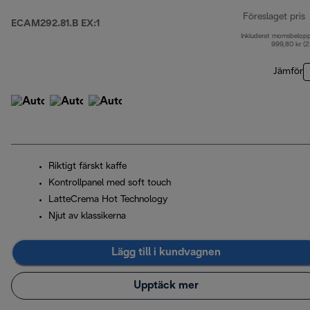
Föreslaget pris
ECAM292.81.B EX:1
Inkluderat momsbelop
u
999,80 kr (
Jämför
Riktigt färskt kaffe
Kontrollpanel med soft touch
LatteCrema Hot Technology
Njut av klassikerna
Lägg till i kundvagnen
Upptäck mer