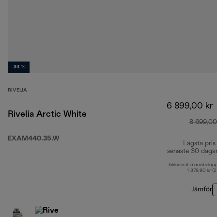
-34 %
RIVELIA
6 899,00 kr
Rivelia Arctic White
8 699,00
EXAM440.35.W
Lägsta pris
senaste 30 daga
Inkluderat momsbelop
1 379,80 kr (
Jämför