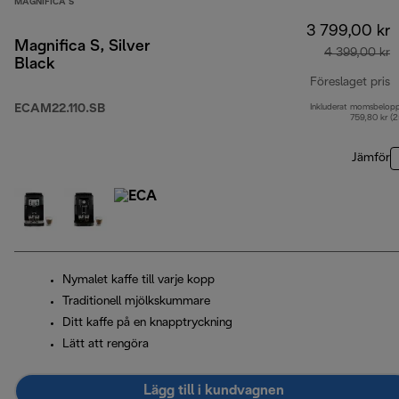
MAGNIFICA S
3 799,00 kr
Magnifica S, Silver
4 399,00 kr
Black
Föreslaget pris
ECAM22.110.SB
Inkluderat momsbelop
u
759,80 kr (
Jämför
Nymalet kaffe till varje kopp
Traditionell mjölkskummare
Ditt kaffe på en knapptryckning
Lätt att rengöra
Lägg till i kundvagnen