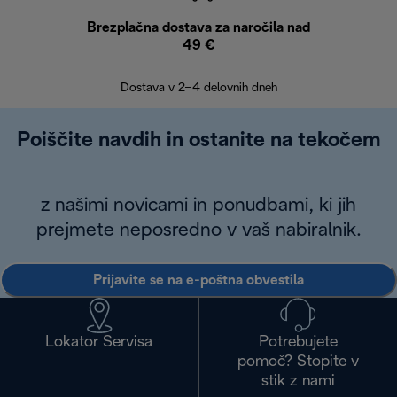
Brezplačna dostava za naročila nad
Brez
49 €
30
Dostava v 2–4 delovnih dneh
Poiščite navdih in ostanite na tekočem
z našimi novicami in ponudbami, ki jih
prejmete neposredno v vaš nabiralnik.
Prijavite se na e-poštna obvestila
Lokator Servisa
Potrebujete
pomoč? Stopite v
stik z nami