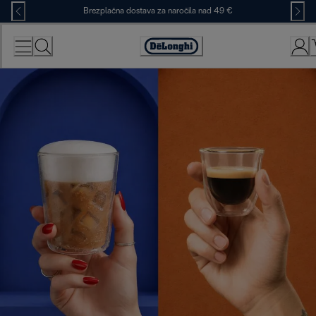
Skip
Brezplačna dostava za naročila nad 49 €
to
Content
Accessibility
Statement