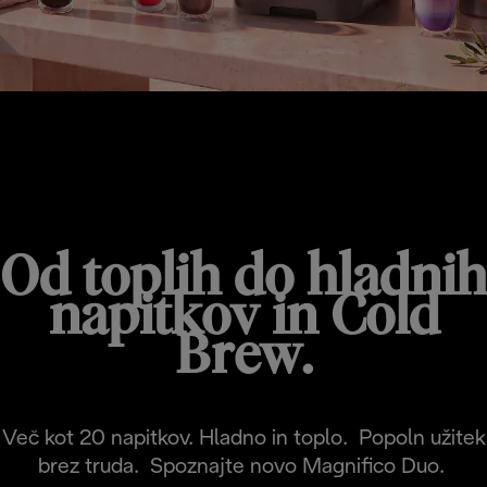
MAGNIFICA DUO
Od toplih do hladnih
napitkov in Cold
Brew.
Več kot 20 napitkov. Hladno in toplo. Popoln užitek
brez truda. Spoznajte novo Magnifico Duo.