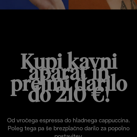
PROMOCIJA HOT & COLD
Kupi kavni
aparat in
prejmi darilo
do 210 €!
Od vročega espressa do hladnega cappuccina.
Poleg tega pa še brezplačno darilo za popolno
postavitev.