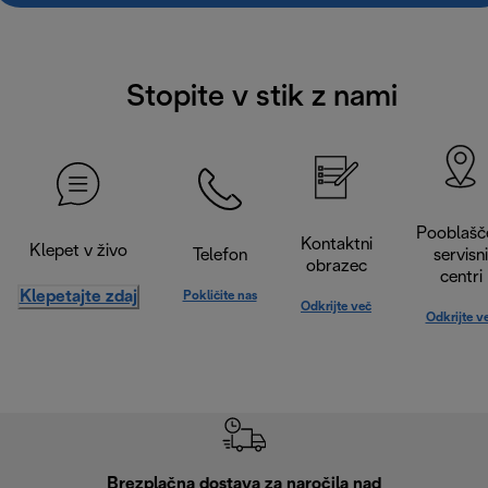
Stopite v stik z nami
Pooblašč
Kontaktni
Klepet v živo
Telefon
servisni
obrazec
centri
Klepetajte zdaj
Pokličite nas
Odkrijte več
Odkrijte v
Brezplačna dostava za naročila nad
Brez