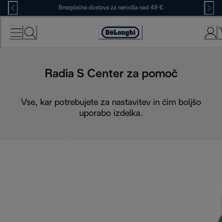
Skip
Brezplačna dostava za naročila nad 49 €
to
Content
Accessibility
Statement
Radia S Center za pomoč
Vse, kar potrebujete za nastavitev in čim boljšo
uporabo izdelka.