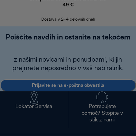
49 €
30
Dostava v 2–4 delovnih dneh
Poiščite navdih in ostanite na tekočem
z našimi novicami in ponudbami, ki jih
prejmete neposredno v vaš nabiralnik.
Prijavite se na e-poštna obvestila
Lokator Servisa
Potrebujete
pomoč? Stopite v
stik z nami