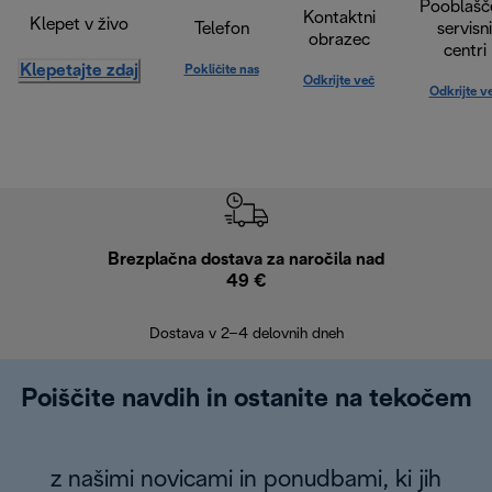
Pooblašč
Kontaktni
Klepet v živo
Telefon
servisni
obrazec
centri
Klepetajte zdaj
Pokličite nas
Odkrijte več
Odkrijte v
Brezplačna dostava za naročila nad
Brez
49 €
30
Dostava v 2–4 delovnih dneh
Poiščite navdih in ostanite na tekočem
z našimi novicami in ponudbami, ki jih