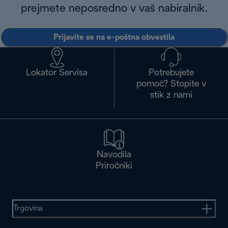
prejmete neposredno v vaš nabiralnik.
Prijavite se na e-poštna obvestila
Lokator Servisa
Potrebujete
pomoč? Stopite v
stik z nami
Navodila
Priročniki
Trgovina