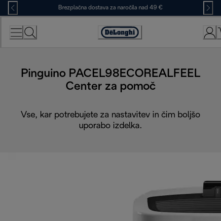
Skip
Brezplačna dostava za naročila nad 49 €
to
Content
Accessibility
Statement
Pinguino PACEL98ECOREALFEEL
Center za pomoč
Vse, kar potrebujete za nastavitev in čim boljšo
uporabo izdelka.