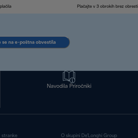
plačila
Plačajte v 3 obrokih brez obresti
e se na e-poštna obvestila
Navodila Priročniki
a stranke
O skupini De'Longhi Group