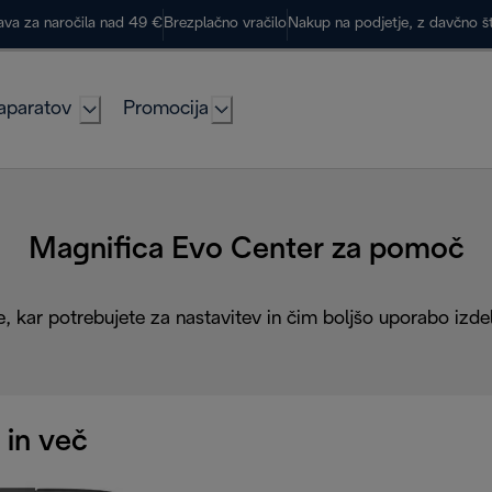
ava za naročila nad 49 €
Brezplačno vračilo
Nakup na podjetje, z davčno š
aparatov
Promocija
Magnifica Evo Center za pomoč
, kar potrebujete za nastavitev in čim boljšo uporabo izde
 in več