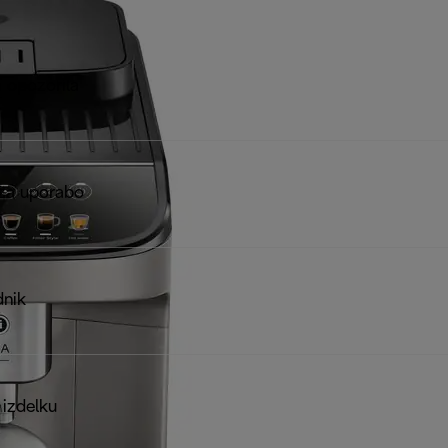
 opozorila
za uporabo
dnik
 izdelku