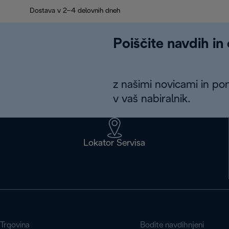
Dostava v 2–4 delovnih dneh
Poiščite navdih in
z našimi novicami in po
v vaš nabiralnik.
Lokator Servisa
Trgovina
Bodite navdihnjeni