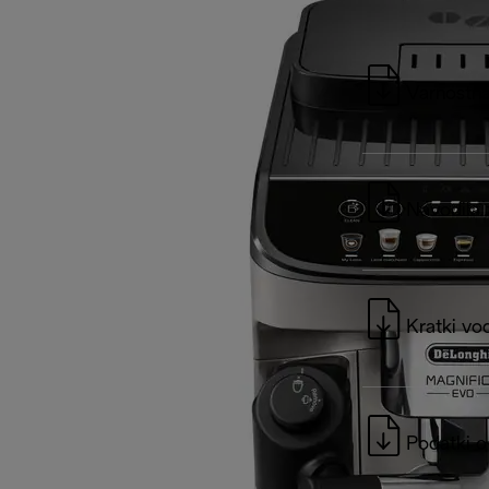
Varnostna
Navodila 
Kratki vo
Podatki o