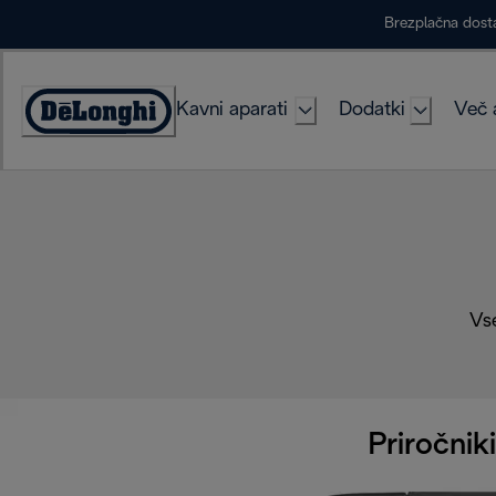
Skip
Brezplačna dost
to
Content
Kavni aparati
Dodatki
Več 
Accessibility
Statement
Vse
Priročniki