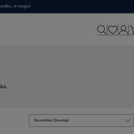
tevilko, ni mogoč
lka.
Slovenščina (Slovenija)