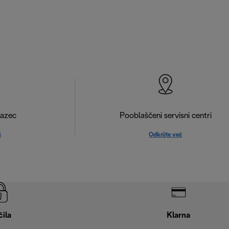
razec
Pooblaščeni servisni centri
č
Odkrijte več
čila
Klarna