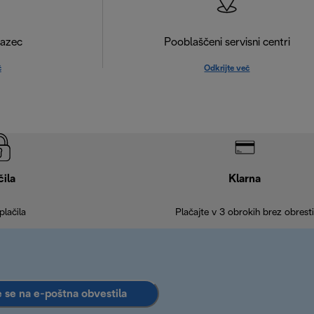
razec
Pooblaščeni servisni centri
č
Odkrijte več
čila
Klarna
plačila
Plačajte v 3 obrokih brez obresti
e se na e-poštna obvestila