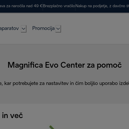
ava za naročila nad 49 €
Brezplačno vračilo
Nakup na podjetje, z davčno š
aparatov
Promocija
Magnifica Evo Center za pomoč
, kar potrebujete za nastavitev in čim boljšo uporabo izde
 in več