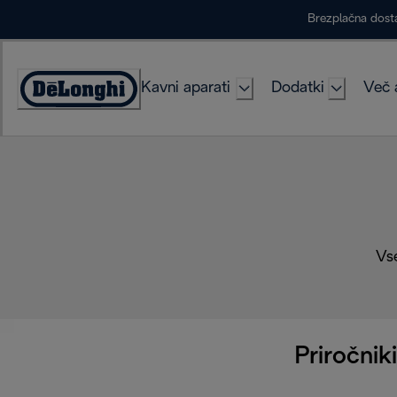
Skip
Brezplačna dost
to
Content
Kavni aparati
Dodatki
Več 
Accessibility
Statement
Vse
Priročniki