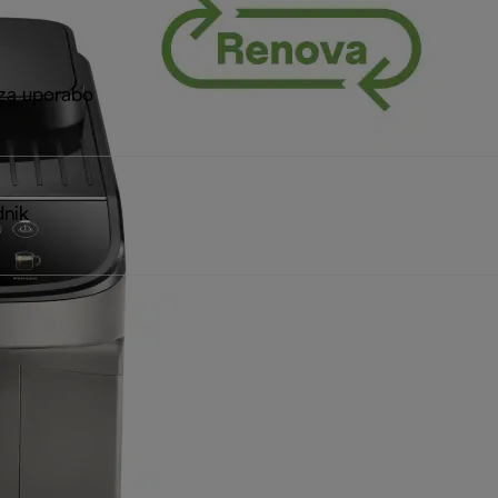
za uporabo
dnik