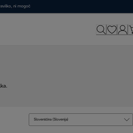
tevilko, ni mogoč
lka.
Slovenščina (Slovenija)