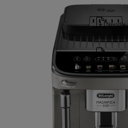
Navodila 
Kratki vo