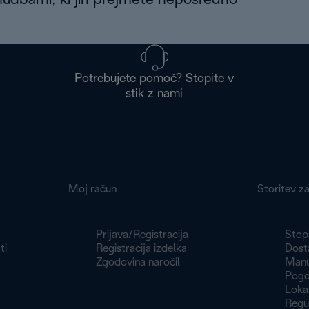
nudbami, ki jih prejmete neposredno
Potrebujete pomoč? Stopite v
stik z nami
Moj račun
Storitev z
Prijava/Registracija
Stopi
ti
Registracija izdelka
Dosta
Zgodovina naročil
Manu
Pogoj
Loka
Regu