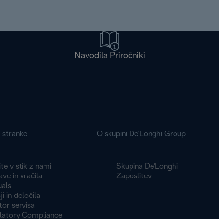
Navodila Priročniki
a stranke
O skupini De'Longhi Group
te v stik z nami
Skupina De'Longhi
ve in vračila
Zaposlitev
als
i in določila
tor servisa
latory Compliance