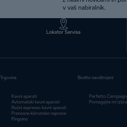
z našimi novicami in po
v vaš nabiralnik.
Lokator Servisa
Trgovina
Bodite navdihnjeni
Kavni aparati
Perfetto Campaign
Avtomatski kavni aparati
Pomagajte mi izbra
Ročni espresso kavni aparati
Prenosne klimatske naprave
Pinguino