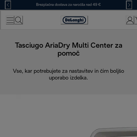
Skip
Brezplačna dostava za naročila nad 49 €
to
Content
Accessibility
Statement
Tasciugo AriaDry Multi Center za
pomoč
Vse, kar potrebujete za nastavitev in čim boljšo
uporabo izdelka.