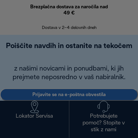
Brezplačna dostava za naročila nad
Brez
49 €
30
Dostava v 2–4 delovnih dneh
Poiščite navdih in ostanite na tekočem
z našimi novicami in ponudbami, ki jih
prejmete neposredno v vaš nabiralnik.
Prijavite se na e-poštna obvestila
Lokator Servisa
Potrebujete
pomoč? Stopite v
stik z nami