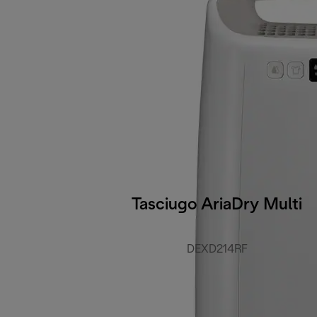
Tasciugo AriaDry Multi
DEXD214RF