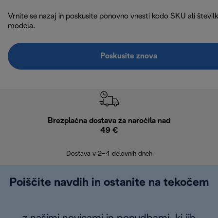
Vrnite se nazaj in poskusite ponovno vnesti kodo SKU ali števil
modela.
Poskusite znova
Brezplačna dostava za naročila nad
Brez
49 €
30
Dostava v 2–4 delovnih dneh
Poiščite navdih in ostanite na tekočem