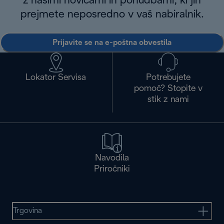
z našimi novicami in ponudbami, ki jih
prejmete neposredno v vaš nabiralnik.
Prijavite se na e-poštna obvestila
Lokator Servisa
Potrebujete
pomoč? Stopite v
stik z nami
Navodila
Priročniki
Trgovina