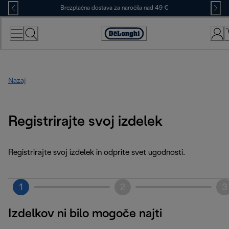
Skip
Brezplačna dostava za naročila nad 49 €
to
Content
Accessibility
Statement
Nazaj
Registrirajte svoj izdelek
Registrirajte svoj izdelek in odprite svet ugodnosti.
1
2
3
Izdelkov ni bilo mogoče najti