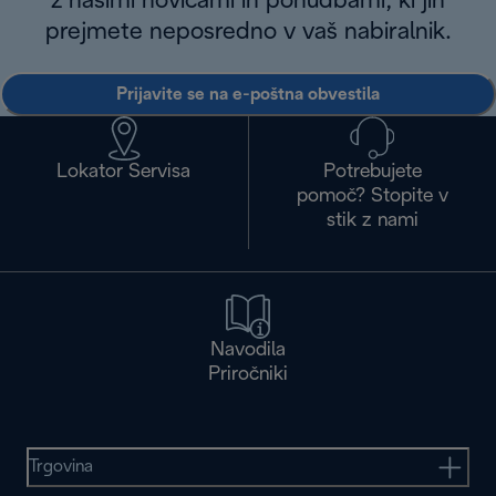
z našimi novicami in ponudbami, ki jih
prejmete neposredno v vaš nabiralnik.
Prijavite se na e-poštna obvestila
Lokator Servisa
Potrebujete
pomoč? Stopite v
stik z nami
Navodila
Priročniki
Trgovina