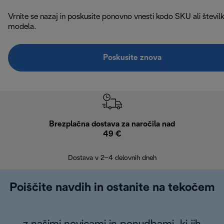
Vrnite se nazaj in poskusite ponovno vnesti kodo SKU ali števil
modela.
Poskusite znova
Brezplačna dostava za naročila nad
Brez
49 €
30
Dostava v 2–4 delovnih dneh
Poiščite navdih in ostanite na tekočem