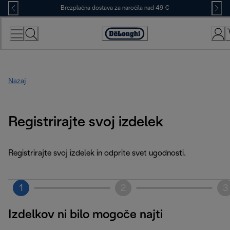
Skip
Brezplačna dostava za naročila nad 49 €
to
Content
Accessibility
Statement
Nazaj
Registrirajte svoj izdelek
Registrirajte svoj izdelek in odprite svet ugodnosti.
1
2
3
Izdelkov ni bilo mogoče najti