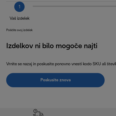
1
Vaš izdelek
Poiščite svoj izdelek
Izdelkov ni bilo mogoče najti
Vrnite se nazaj in poskusite ponovno vnesti kodo SKU ali štev
Poskusite znova