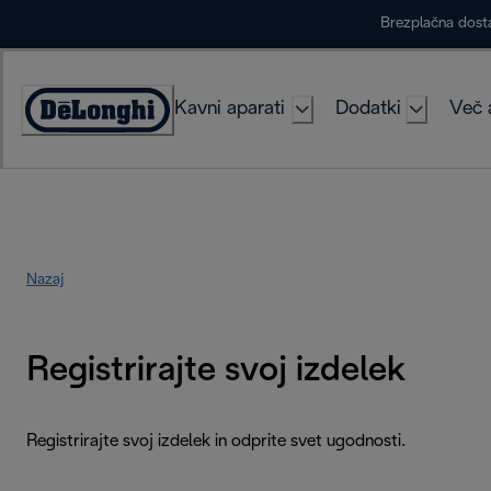
Skip
Brezplačna dost
to
Content
Kavni aparati
Dodatki
Več 
Accessibility
Statement
Nazaj
Registrirajte svoj izdelek
Registrirajte svoj izdelek in odprite svet ugodnosti.