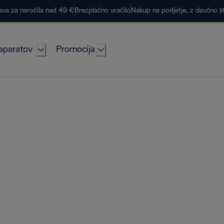
ava za naročila nad 49 €
Brezplačno vračilo
Nakup na podjetje, z davčno š
aparatov
Promocija