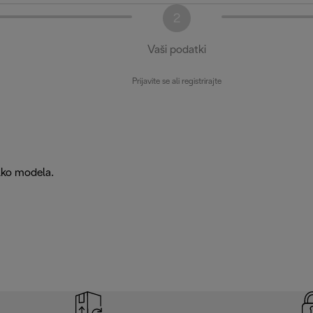
2
Vaši podatki
Prijavite se ali registrirajte
ilko modela.