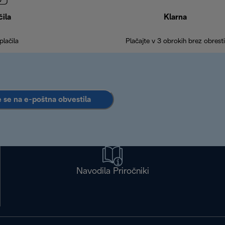
čila
Klarna
plačila
Plačajte v 3 obrokih brez obresti
e se na e-poštna obvestila
Navodila Priročniki