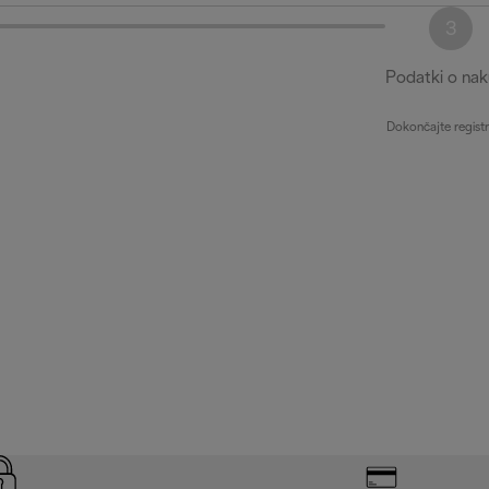
3
Podatki o na
Dokončajte registr