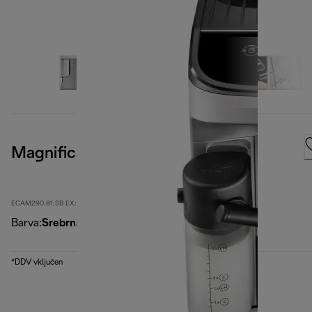
Magnifica Evo
ECAM290.61.SB EX:2-second
Barva
:
Srebrna
*DDV vključen