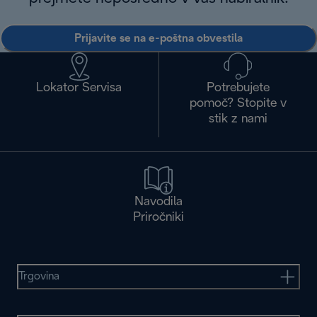
Prijavite se na e-poštna obvestila
Lokator Servisa
Potrebujete
pomoč? Stopite v
stik z nami
Navodila
Priročniki
Trgovina