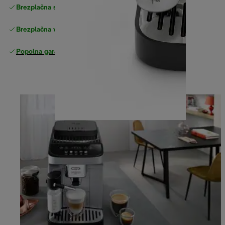
Brezplačna standardna dostava
Dostava
Brezplačna vračila
Popolna garancija proizvajalca