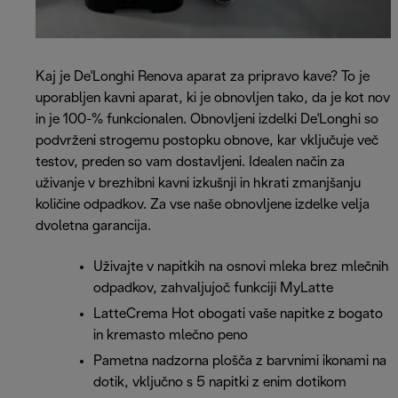
Kaj je De'Longhi Renova aparat za pripravo kave? To je
uporabljen kavni aparat, ki je obnovljen tako, da je kot nov
in je 100-% funkcionalen. Obnovljeni izdelki De'Longhi so
podvrženi strogemu postopku obnove, kar vključuje več
testov, preden so vam dostavljeni. Idealen način za
uživanje v brezhibni kavni izkušnji in hkrati zmanjšanju
količine odpadkov. Za vse naše obnovljene izdelke velja
dvoletna garancija.
Uživajte v napitkih na osnovi mleka brez mlečnih
odpadkov, zahvaljujoč funkciji MyLatte
LatteCrema Hot obogati vaše napitke z bogato
in kremasto mlečno peno
Pametna nadzorna plošča z barvnimi ikonami na
dotik, vključno s 5 napitki z enim dotikom