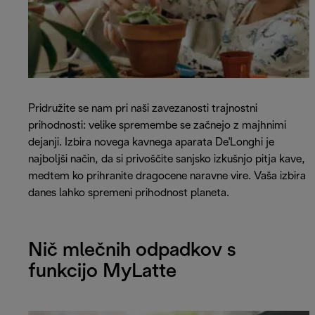
Pridružite se nam pri naši zavezanosti trajnostni
prihodnosti: velike spremembe se začnejo z majhnimi
dejanji. Izbira novega kavnega aparata De'Longhi je
najboljši način, da si privoščite sanjsko izkušnjo pitja kave,
medtem ko prihranite dragocene naravne vire. Vaša izbira
danes lahko spremeni prihodnost planeta.
Nič mlečnih odpadkov s
funkcijo MyLatte