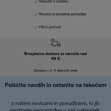
Nasveti o izdelku
Novice in posebne ponudbe
Hitro pomoč
Brezplačna dostava za naročila nad
Brez
49 €
30
Dostava v 2–4 delovnih dneh
Poiščite navdih in ostanite na tekočem
z našimi novicami in ponudbami, ki jih
prejmete neposredno v vaš nabiralnik.