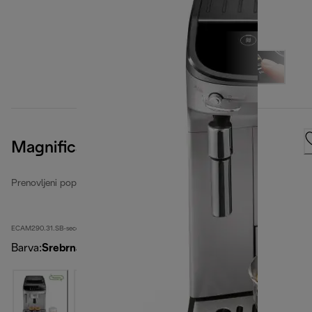
Magnifica Evo
Prenovljeni popolnoma avtomatski kavni aparati
ECAM290.31.SB-second
Barva
:
Srebrna