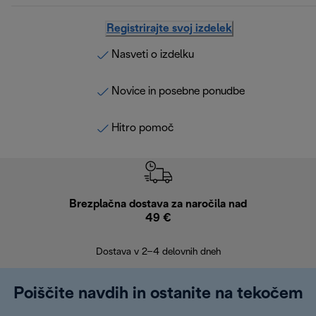
Registrirajte svoj izdelek
Nasveti o izdelku
Novice in posebne ponudbe
Hitro pomoč
Brezplačna dostava za naročila nad
Brez
49 €
30
Dostava v 2–4 delovnih dneh
Poiščite navdih in ostanite na tekočem