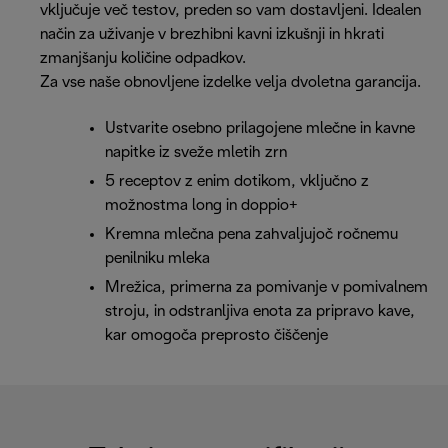
vključuje več testov, preden so vam dostavljeni. Idealen
način za uživanje v brezhibni kavni izkušnji in hkrati
zmanjšanju količine odpadkov.
Za vse naše obnovljene izdelke velja dvoletna garancija.
Ustvarite osebno prilagojene mlečne in kavne
napitke iz sveže mletih zrn
5 receptov z enim dotikom, vključno z
možnostma long in doppio+
Kremna mlečna pena zahvaljujoč ročnemu
penilniku mleka
Mrežica, primerna za pomivanje v pomivalnem
stroju, in odstranljiva enota za pripravo kave,
kar omogoča preprosto čiščenje