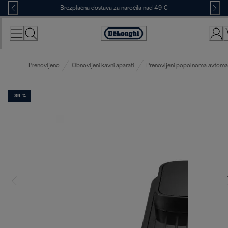
Skip
Brezplačna dostava za naročila nad 49 €
to
Content
Accessibility
Statement
Prenovljeno
Obnovljeni kavni aparati
Prenovljeni popolnoma avtomats
-39 %