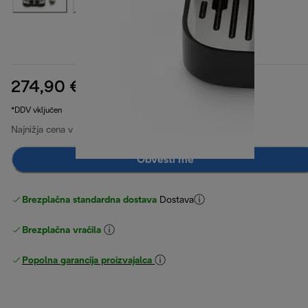
274,90 €
izvirna cena 449,90 €
449,90 €
(-39 %)
*DDV vključen
Najnižja cena v zadnjih 30 dneh
389,90 €
(-29 %)
Obvesti me
Brezplačna standardna dostava
Dostava
Brezplačna vračila
Popolna garancija proizvajalca