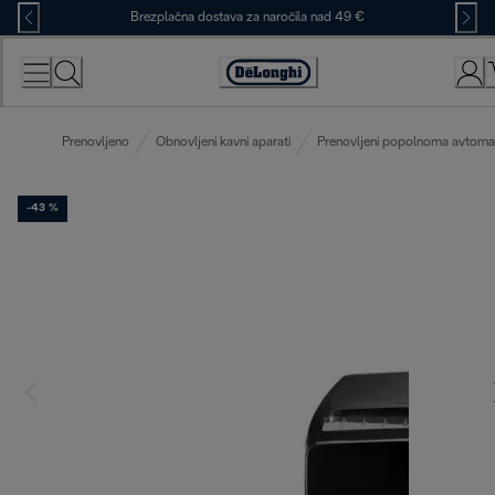
Skip
Brezplačna dostava za naročila nad 49 €
to
Content
Accessibility
Statement
Prenovljeno
Obnovljeni kavni aparati
Prenovljeni popolnoma avtomats
-43 %