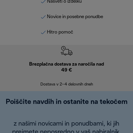
Nasveti o izdelku
Novice in posebne ponudbe
Hitro pomoč
Brezplačna dostava za naročila nad
Brez
49 €
30
Dostava v 2–4 delovnih dneh
Poiščite navdih in ostanite na tekočem
z našimi novicami in ponudbami, ki jih
prejmete neposredno v vaš nabiralnik.