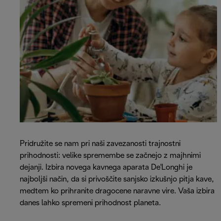
Pridružite se nam pri naši zavezanosti trajnostni
prihodnosti: velike spremembe se začnejo z majhnimi
dejanji. Izbira novega kavnega aparata De'Longhi je
najboljši način, da si privoščite sanjsko izkušnjo pitja kave,
medtem ko prihranite dragocene naravne vire. Vaša izbira
danes lahko spremeni prihodnost planeta.