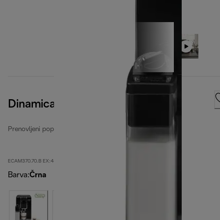
Dinamica Plus
Prenovljeni popolnoma avtomatski kavni aparati
ECAM370.70.B EX:4-second
Barva
:
Črna