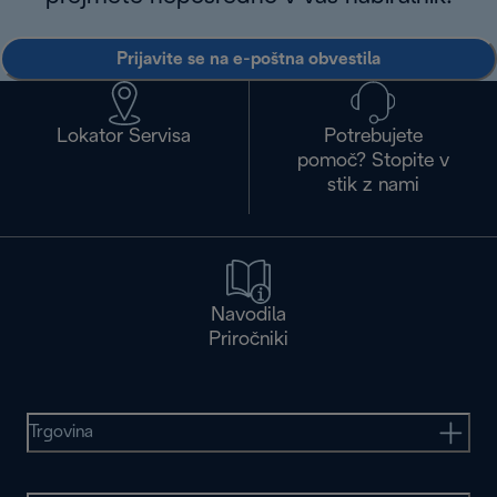
Prijavite se na e-poštna obvestila
Lokator Servisa
Potrebujete
pomoč? Stopite v
stik z nami
Navodila
Priročniki
Trgovina