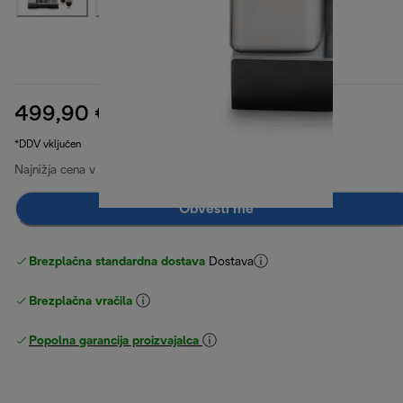
499,90 €
izvirna cena 879,90 €
879,90 €
(-43 %)
*DDV vključen
Najnižja cena v zadnjih 30 dneh
649,90 €
(-23 %)
Obvesti me
Brezplačna standardna dostava
Dostava
Brezplačna vračila
Popolna garancija proizvajalca