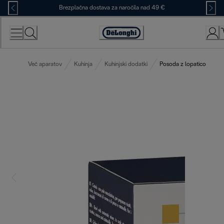
Skip
Brezplačna dostava za naročila nad 49 €
to
Content
Accessibility
Statement
Več aparatov
Kuhinja
Kuhinjski dodatki
Posoda z lopatico