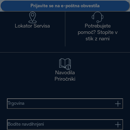
Prijavite se na e-poštna obvestila
Lokator Servisa
Potrebujete
pomoč? Stopite v
stik z nami
Navodila
Priročniki
Trgovina
Bodite navdihnjeni