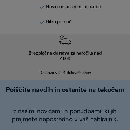
Novice in posebne ponudbe
Hitro pomoč
Brezplačna dostava za naročila nad
Brez
49 €
30
Dostava v 2–4 delovnih dneh
Poiščite navdih in ostanite na tekočem
z našimi novicami in ponudbami, ki jih
prejmete neposredno v vaš nabiralnik.