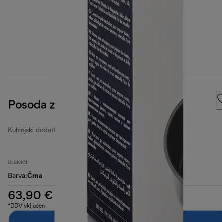
Posoda z lopatico
Kuhinjski dodatki
DLSK101
Barva
:
Črna
63,90 €
*DDV vključen
Dodaj v košarico