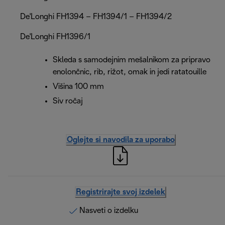
De'Longhi FH1394 – FH1394/1 – FH1394/2
De'Longhi FH1396/1
Skleda s samodejnim mešalnikom za pripravo
enolončnic, rib, rižot, omak in jedi ratatouille
Višina 100 mm
Siv ročaj
Oglejte si navodila za uporabo
Registrirajte svoj izdelek
Nasveti o izdelku