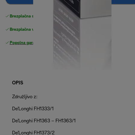
Brezplačna standardna dostava
Dostava
Brezplačna vračila
Popolna garancija proizvajalca
OPIS
Združljivo z:
De'Longhi FH1333/1
De'Longhi FH1363 – FH1363/1
De'Longhi FH1373/2