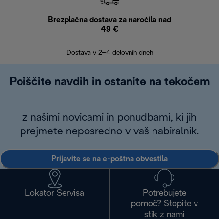
Brezplačna dostava za naročila nad
Brez
49 €
30
Dostava v 2–4 delovnih dneh
Poiščite navdih in ostanite na tekočem
z našimi novicami in ponudbami, ki jih
prejmete neposredno v vaš nabiralnik.
Prijavite se na e-poštna obvestila
Lokator Servisa
Potrebujete
pomoč? Stopite v
stik z nami