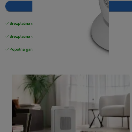
Dodaj v košarico
Brezplačna standardna dostava
Dostava
Brezplačna vračila
Popolna garancija proizvajalca