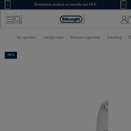
Skip
Brezplačna dostava za naročila nad 49 €
to
Content
Accessibility
Statement
Več aparatov
Udobje zraka
Prenosno ogrevanje
Kaloriferji
C
-15 %