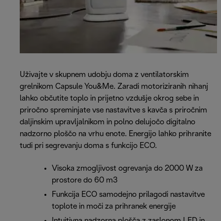
Uživajte v skupnem udobju doma z ventilatorskim
grelnikom Capsule You&Me. Zaradi motoriziranih nihanj
lahko občutite toplo in prijetno vzdušje okrog sebe in
priročno spreminjate vse nastavitve s kavča s priročnim
daljinskim upravljalnikom in polno delujočo digitalno
nadzorno ploščo na vrhu enote. Energijo lahko prihranite
tudi pri segrevanju doma s funkcijo ECO.
Visoka zmogljivost ogrevanja do 2000 W za
prostore do 60 m3
Funkcija ECO samodejno prilagodi nastavitve
toplote in moči za prihranek energije
Intuitivna nadzorna plošča z zaslonom LED in