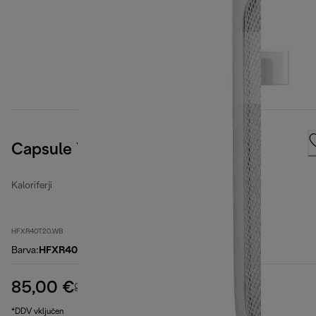
Capsule You&Me
Kaloriferji
HFXR40T20.WB
Barva
:
HFXR40T20.WB
85,00 €
izvirna cena 99,90 €
99,90 €
(-15 %)
*DDV vključen