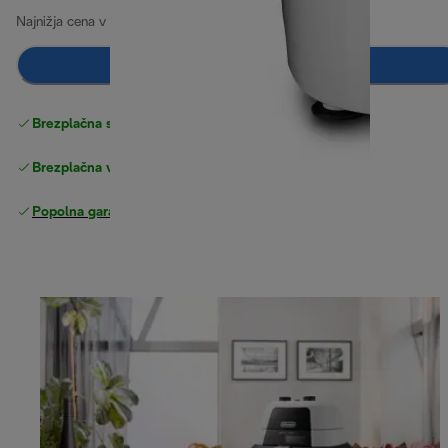
Najnižja cena v zadnjih 30 dneh
149,99 €
(-1 %)
Dodaj v košarico
Brezplačna standardna dostava
Dostava
Brezplačna vračila
Popolna garancija proizvajalca