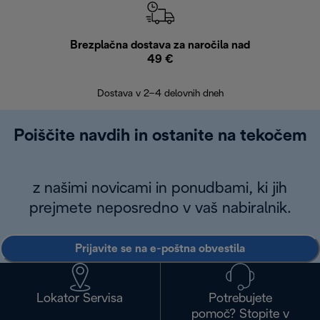
Brezplačna dostava za naročila nad
Brez
49 €
30
Dostava v 2–4 delovnih dneh
Poiščite navdih in ostanite na tekočem
z našimi novicami in ponudbami, ki jih
prejmete neposredno v vaš nabiralnik.
Prijavite se na e-poštna obvestila
Lokator Servisa
Potrebujete
pomoč? Stopite v