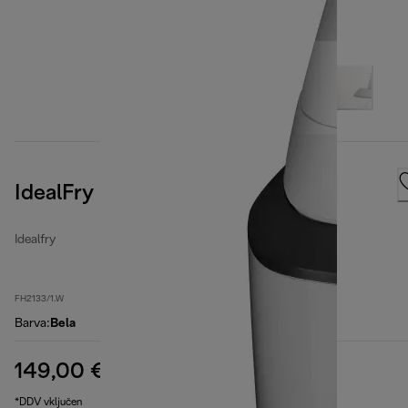
IdealFry
Idealfry
FH2133/1.W
Barva
:
Bela
149,00 €
izvirna cena 209,90 €
209,90 €
(-29 %)
*DDV vključen