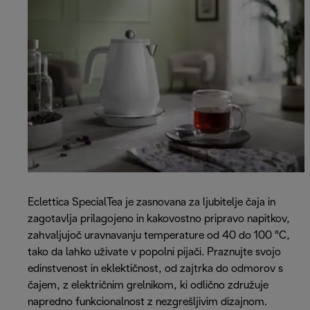
Eclettica SpecialTea je zasnovana za ljubitelje čaja in
zagotavlja prilagojeno in kakovostno pripravo napitkov,
zahvaljujoč uravnavanju temperature od 40 do 100 °C,
tako da lahko uživate v popolni pijači. Praznujte svojo
edinstvenost in eklektičnost, od zajtrka do odmorov s
čajem, z električnim grelnikom, ki odlično združuje
napredno funkcionalnost z nezgrešljivim dizajnom.