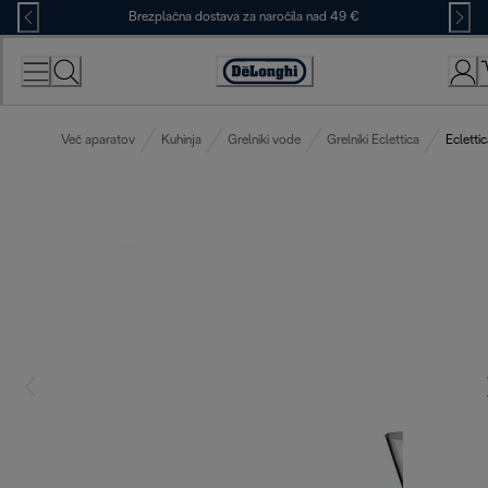
Skip
Brezplačna dostava za naročila nad 49 €
to
Content
Accessibility
Statement
Več aparatov
Kuhinja
Grelniki vode
Grelniki Eclettica
Ecletti