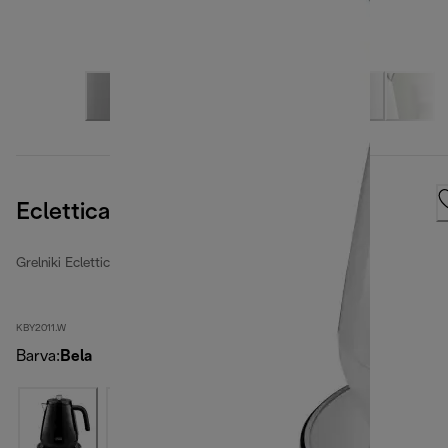
Eclettica SpecialTea
Grelniki Eclettica
KBY2011.W
Barva
:
Bela