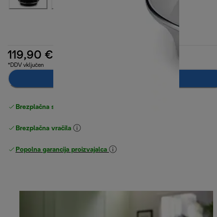
119,90 €
*DDV vključen
Obvesti me
Brezplačna standardna dostava
Dostava
Brezplačna vračila
Popolna garancija proizvajalca