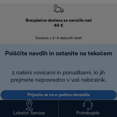
Brezplačna dostava za naročila nad
Brez
49 €
30
Dostava v 2–4 delovnih dneh
Poiščite navdih in ostanite na tekočem
z našimi novicami in ponudbami, ki jih
prejmete neposredno v vaš nabiralnik.
Prijavite se na e-poštna obvestila
Lokator Servisa
Potrebujete