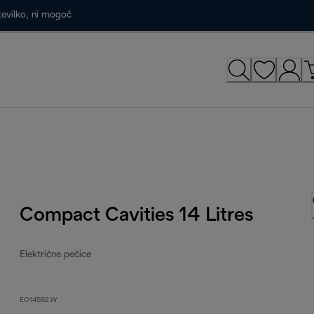
tevilko, ni mogoč
Compact Cavities 14 Litres
Električne pečice
EO14552.W