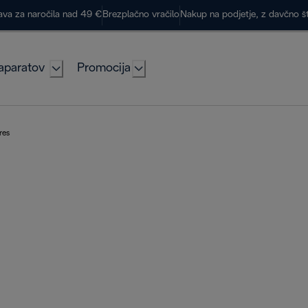
ava za naročila nad 49 €
Brezplačno vračilo
Nakup na podjetje, z davčno š
aparatov
Promocija
res