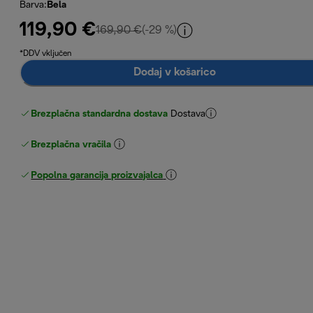
Barva
:
Bela
119,90 €
izvirna cena 169,90 €
169,90 €
(-29 %)
*DDV vključen
Dodaj v košarico
Brezplačna standardna dostava
Dostava
Brezplačna vračila
Popolna garancija proizvajalca