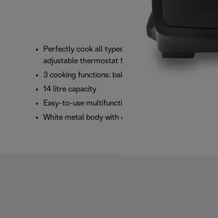
Perfectly cook all types of food with the
adjustable thermostat from 100°C to 220°C
3 cooking functions: bake, keep warm and grill
14 litre capacity
Easy-to-use multifunctional knobs
White metal body with double glass door