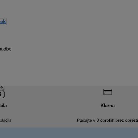
lek
nudbe
čila
Klarna
plačila
Plačajte v 3 obrokih brez obresti