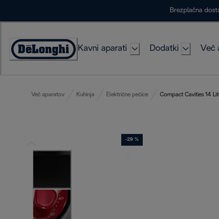
Skip
Brezplačna dost
to
Content
Kavni aparati
Dodatki
Več 
Accessibility
Statement
Več aparatov
Kuhinja
Električne pečice
Compact Cavities 14 Lit
-29 %