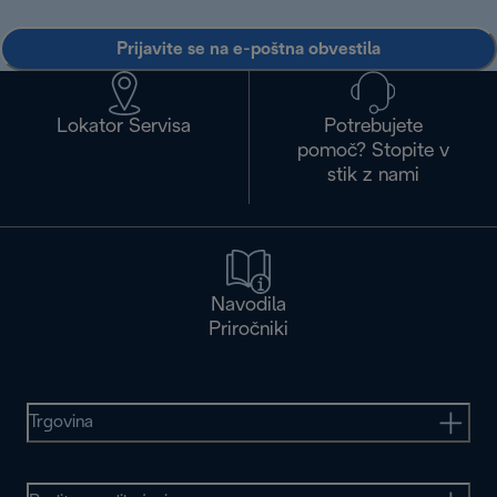
Prijavite se na e-poštna obvestila
Lokator Servisa
Potrebujete
pomoč? Stopite v
stik z nami
Navodila
Priročniki
Trgovina