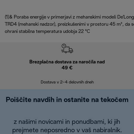
(1)&
Poraba energije v primerjavi z mehanskimi modeli De'Long
TRD4 (mehanski nadzor), preizkušenimi v prostoru 45 m³, da s
ohrani stabilna temperatura udobja 22 °C
Brezplačna dostava za naročila nad
Brez
49 €
30
Dostava v 2–4 delovnih dneh
Poiščite navdih in ostanite na tekočem
z našimi novicami in ponudbami, ki jih
prejmete neposredno v vaš nabiralnik.