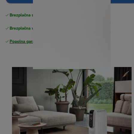
Brezplačna standardna dostava
Dostava
Brezplačna vračila
Popolna garancija proizvajalca