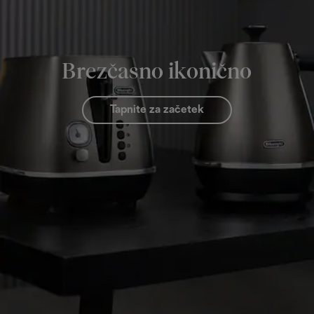
Brezčasno ikonično
Tapnite za začetek