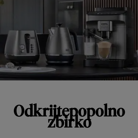
Odkrijtepopolno
zbirko