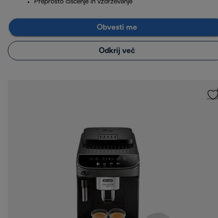
Preprosto čiščenje in vzdrževanje
Obvesti me
Odkrij več