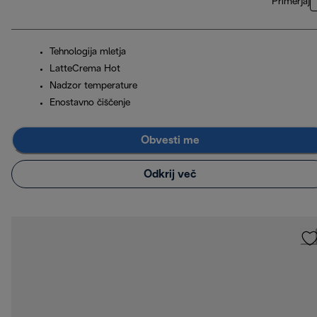
Primerjaj
Tehnologija mletja
LatteCrema Hot
Nadzor temperature
Enostavno čiščenje
Obvesti me
Odkrij več