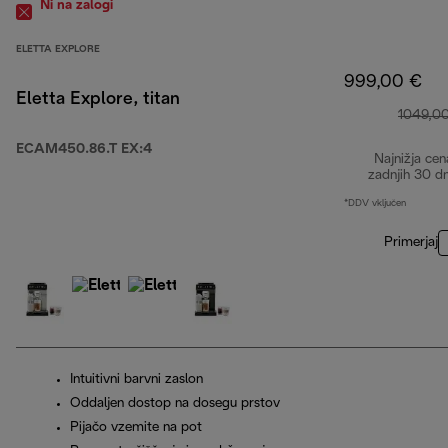
Ni na zalogi
ELETTA EXPLORE
999,00 €
Eletta Explore, titan
1049,0
ECAM450.86.T EX:4
Najnižja cen
zadnjih 30 d
*DDV vključen
Primerjaj
Intuitivni barvni zaslon
Oddaljen dostop na dosegu prstov
Pijačo vzemite na pot