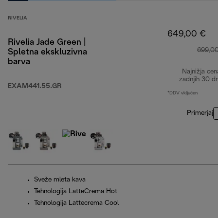
RIVELIA
649,00 €
Rivelia Jade Green |
699,0
Spletna ekskluzivna
barva
Najnižja cen
zadnjih 30 d
EXAM441.55.GR
*DDV vključen
Primerjaj
Sveže mleta kava
Tehnologija LatteCrema Hot
Tehnologija Lattecrema Cool