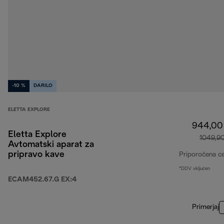
-10 %
DARILO
ELETTA EXPLORE
944,00
Eletta Explore
1049,9
Avtomatski aparat za
pripravo kave
Priporočena c
*DDV vključen
ECAM452.67.G EX:4
Primerjaj