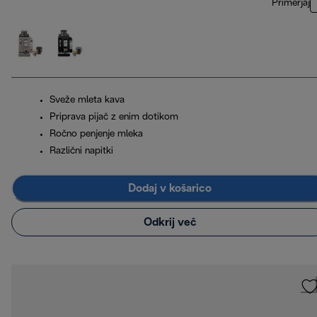
Primerjaj
Sveže mleta kava
Priprava pijač z enim dotikom
Ročno penjenje mleka
Različni napitki
Dodaj v košarico
Odkrij več