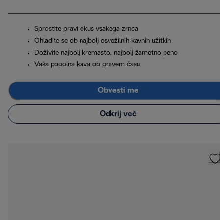
Sprostite pravi okus vsakega zrnca
Ohladite se ob najbolj osvežilnih kavnih užitkih
Doživite najbolj kremasto, najbolj žametno peno
Vaša popolna kava ob pravem času
Obvesti me
Odkrij več