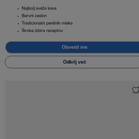
Najbolj sveža kava
Barvni zaslon
Tradicionalni penilnik mleka
Široka izbira receptov
Obvesti me
Odkrij več