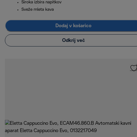
Široka izbira napitkov
Sveže mleta kava
Dodaj v košarico
Odkrij več