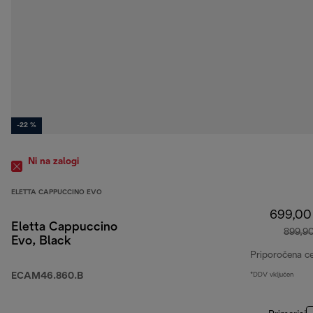
-22 %
Ni na zalogi
ELETTA CAPPUCCINO EVO
699,00
Eletta Cappuccino
899,9
Evo, Black
Priporočena c
ECAM46.860.B
*DDV vključen