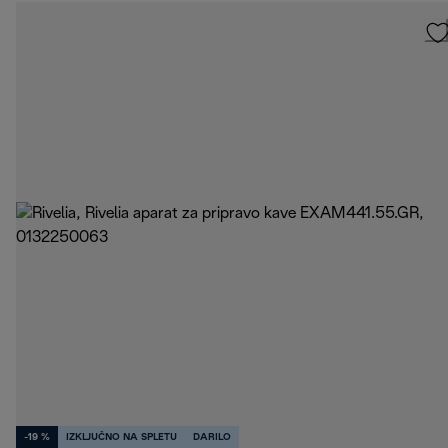
-19 %
IZKLJUČNO NA SPLETU
DARILO