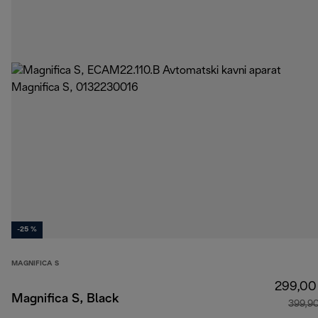
-25 %
MAGNIFICA S
299,00
Magnifica S, Black
399,9