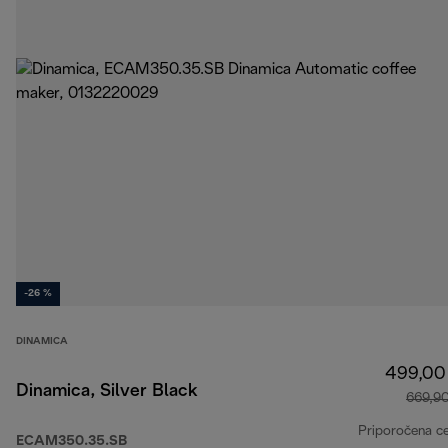
-26 %
DINAMICA
499,00
Dinamica, Silver Black
669,9
Priporočena c
ECAM350.35.SB