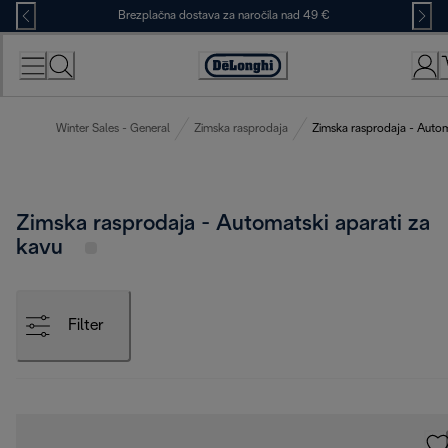
Skip
Brezplačna dostava za naročila nad 49 €
to
Content
Accessibility
Statement
Winter Sales - General
Zimska rasprodaja
Zimska rasprodaja - Autom
Zimska rasprodaja - Automatski aparati za
kavu
Filter