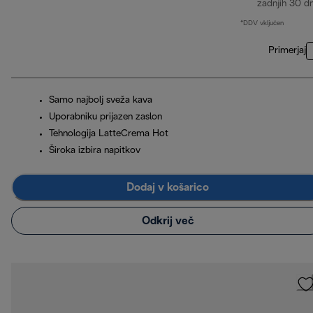
zadnjih 30 d
*DDV vključen
Primerjaj
Samo najbolj sveža kava
Uporabniku prijazen zaslon
Tehnologija LatteCrema Hot
Široka izbira napitkov
Dodaj v košarico
Odkrij več