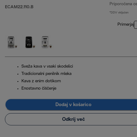
Priporočena c
ECAM22.110.B
*DDV vključen
Primerjaj
Sveža kava v vsaki skodelici
Tradicionalni penilnik mleka
Kava z enim dotikom
Enostavno čiščenje
Dodaj v košarico
Odkrij več