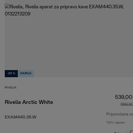
-23 %
DARILO
RIVELIA
539,00
Rivelia Arctic White
699,9
Priporočena c
EXAM440.35.W
*DDV vključen