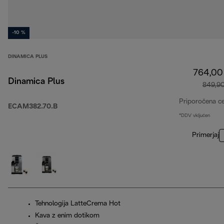
-10 %
DINAMICA PLUS
764,00
Dinamica Plus
849,9
Priporočena c
ECAM382.70.B
*DDV vključen
Primerjaj
Tehnologija LatteCrema Hot
Kava z enim dotikom