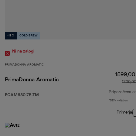
-11 %
COLD BREW
Ni na zalogi
PRIMADONNA AROMATIC
1599,00
PrimaDonna Aromatic
1799,9
Priporočena c
ECAM630.75.TM
*DDV vključen
Primerjaj