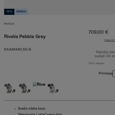
-11 %
DARILO
RIVELIA
709,00 €
Rivelia Pebble Grey
749,0
EXAM440.55.G
Najnižja cen
zadnjih 30 d
*DDV vključen
Primerjaj
Sveže mleta kava
Tehnologija LatteCrema Hot