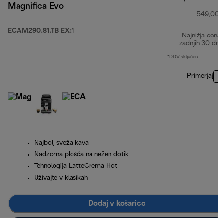
Magnifica Evo
549,0
ECAM290.81.TB EX:1
Najnižja cen
zadnjih 30 d
*DDV vključen
Primerjaj
Najbolj sveža kava
Nadzorna plošča na nežen dotik
Tehnologija LatteCrema Hot
Uživajte v klasikah
Dodaj v košarico