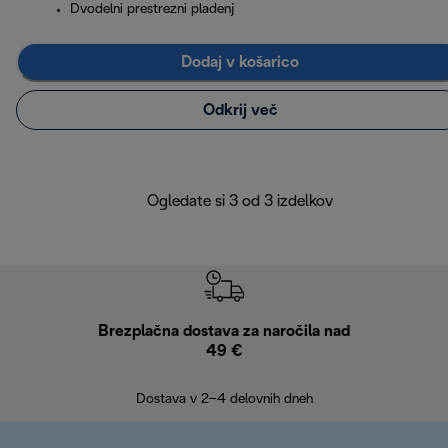
Dvodelni prestrezni pladenj
Dodaj v košarico
Odkrij več
Ogledate si 3 od 3 izdelkov
Brezplačna dostava za naročila nad
Brez
49 €
30
Dostava v 2–4 delovnih dneh