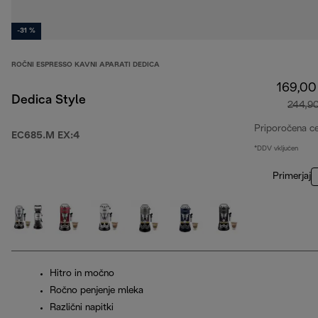
-31 %
ROČNI ESPRESSO KAVNI APARATI DEDICA
169,00
Dedica Style
244,9
Priporočena c
EC685.M EX:4
*DDV vključen
Primerjaj
Hitro in močno
Ročno penjenje mleka
Različni napitki