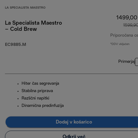
LA SPECIALISTA MAESTRO
1499,00
La Specialista Maestro
1599,9
– Cold Brew
Priporočena c
EC9885.M
*DDV vključen
Primerjaj
Hiter čas segrevanja
Stabilna priprava
Različni napitki
Dinamična predinfuzija
Dodaj v košarico
Odkrij več