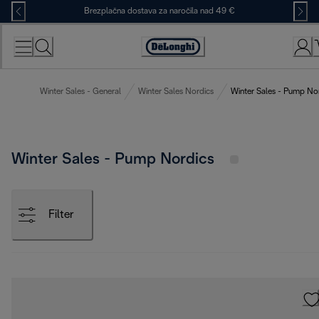
Skip
Brezplačna dostava za naročila nad 49 €
to
Content
Accessibility
Statement
Winter Sales - General
Winter Sales Nordics
Winter Sales - Pump No
Winter Sales - Pump Nordics
Filter