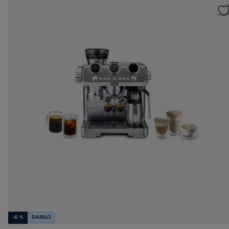
-6 %
DARILO