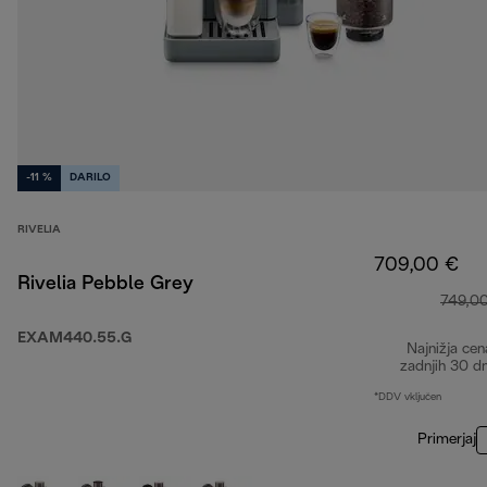
-11 %
DARILO
RIVELIA
709,00 €
Rivelia Pebble Grey
749,0
EXAM440.55.G
Najnižja cen
zadnjih 30 d
*DDV vključen
Primerjaj