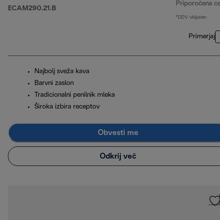
Priporočena c
ECAM290.21.B
*DDV vključen
Primerjaj
Najbolj sveža kava
Barvni zaslon
Tradicionalni penilnik mleka
Široka izbira receptov
Obvesti me
Odkrij več