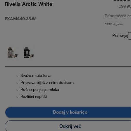
Rivelia Arctic White
699,9
Priporočena c
EXAM440.35.W
*DDV vključen
Primerjaj
Sveže mleta kava
Priprava pijač z enim dotikom
Ročno penjenje mleka
Različni napitki
Dodaj v košarico
Odkrij več