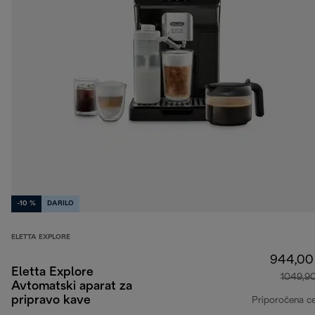
-10 %
DARILO
ELETTA EXPLORE
944,00
Eletta Explore
1049,9
Avtomatski aparat za
pripravo kave
Priporočena c