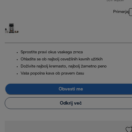
*DDV vključen
Primerjaj
Sprostite pravi okus vsakega zrnca
Ohladite se ob najbolj osvežilnih kavnih užitkih
Doživite najbolj kremasto, najbolj žametno peno
Vaša popolna kava ob pravem času
Obvesti me
Odkrij več