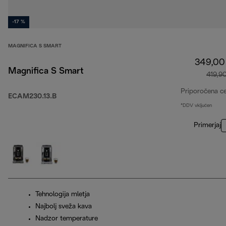
-17 %
MAGNIFICA S SMART
349,00
Magnifica S Smart
419,9
Priporočena c
ECAM230.13.B
*DDV vključen
Primerjaj
Tehnologija mletja
Najbolj sveža kava
Nadzor temperature