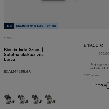
-19 %
IZKLJUČNO NA SPLETU
DARILO
RIVELIA
649,00 €
Rivelia Jade Green |
699,0
Spletna ekskluzivna
barva
Najnižja cen
zadnjih 30 d
EXAM441.55.GR
*DDV vključen
Primerjaj