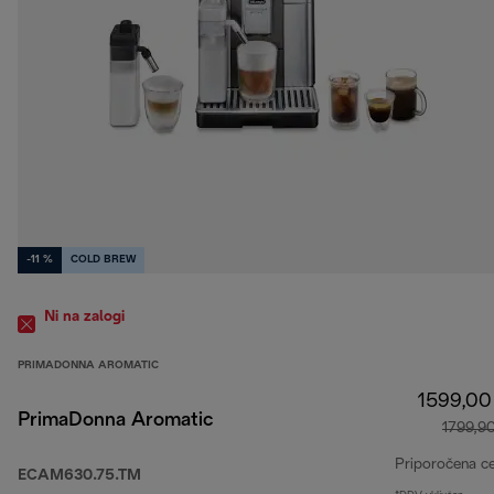
-11 %
COLD BREW
Ni na zalogi
PRIMADONNA AROMATIC
1599,00
PrimaDonna Aromatic
1799,9
Priporočena c
ECAM630.75.TM