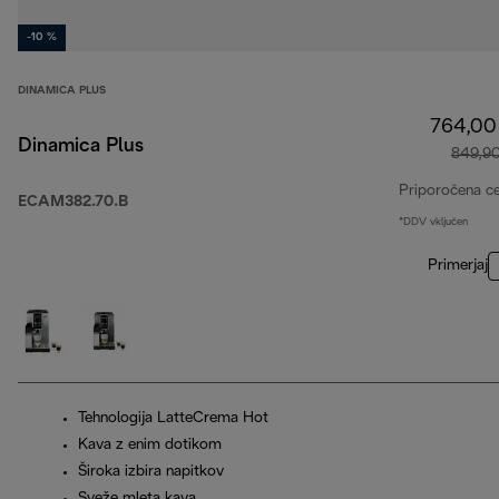
-10 %
DINAMICA PLUS
764,00
Dinamica Plus
849,9
Priporočena c
ECAM382.70.B
*DDV vključen
Primerjaj
Tehnologija LatteCrema Hot
Kava z enim dotikom
Široka izbira napitkov
Sveže mleta kava