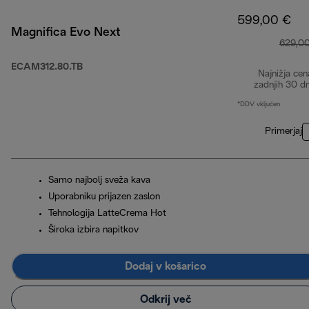
599,00 €
Magnifica Evo Next
629,0
ECAM312.80.TB
Najnižja cen
zadnjih 30 d
*DDV vključen
Primerjaj
Samo najbolj sveža kava
Uporabniku prijazen zaslon
Tehnologija LatteCrema Hot
Široka izbira napitkov
Dodaj v košarico
Odkrij več