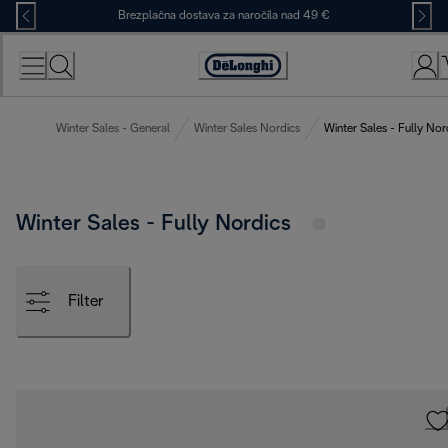
Skip
Brezplačna dostava za naročila nad 49 €
to
Content
Accessibility
Statement
Winter Sales - General
Winter Sales Nordics
Winter Sales - Fully Nor
Winter Sales - Fully Nordics
Filter