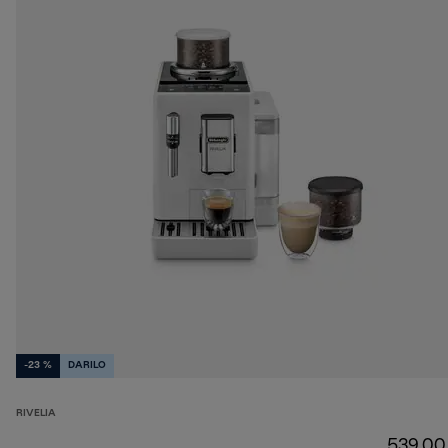
-23 %
DARILO
RIVELIA
539,00