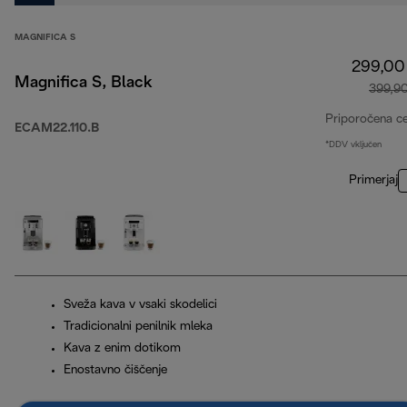
MAGNIFICA S
299,00
Magnifica S, Black
399,9
Priporočena c
ECAM22.110.B
*DDV vključen
Primerjaj
Sveža kava v vsaki skodelici
Tradicionalni penilnik mleka
Kava z enim dotikom
Enostavno čiščenje