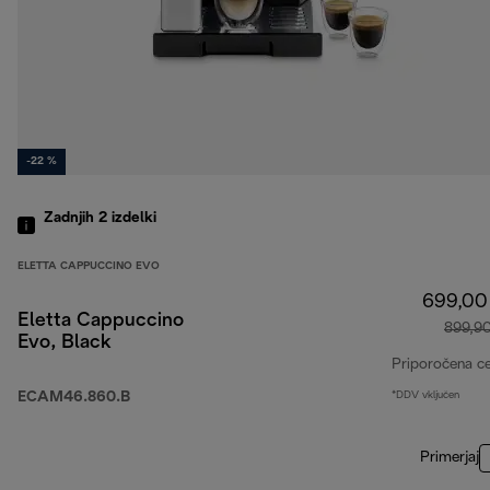
-22 %
Zadnjih 2
izdelki
ELETTA CAPPUCCINO EVO
699,00
Eletta Cappuccino
899,9
Evo, Black
Priporočena c
ECAM46.860.B
*DDV vključen
Primerjaj