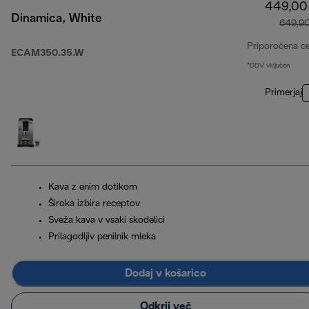
449,00
Dinamica, White
649,9
Priporočena c
ECAM350.35.W
*DDV vključen
Primerjaj
Kava z enim dotikom
Široka izbira receptov
Sveža kava v vsaki skodelici
Prilagodljiv penilnik mleka
Dodaj v košarico
Odkrij več