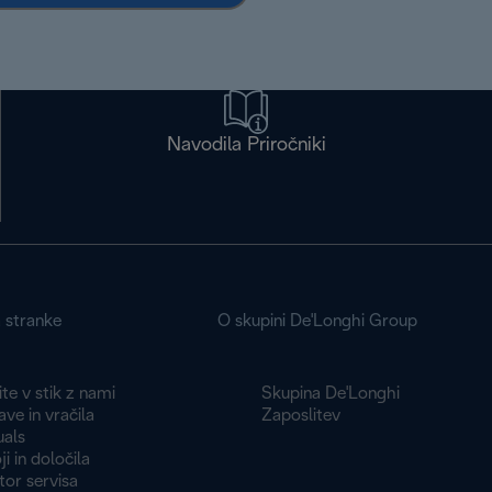
Navodila Priročniki
a stranke
O skupini De'Longhi Group
te v stik z nami
Skupina De'Longhi
ve in vračila
Zaposlitev
als
i in določila
tor servisa