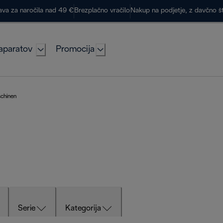
ava za naročila nad 49 €
Brezplačno vračilo
Nakup na podjetje, z davčno š
aparatov
Promocija
schinen
Serie
Kategorija