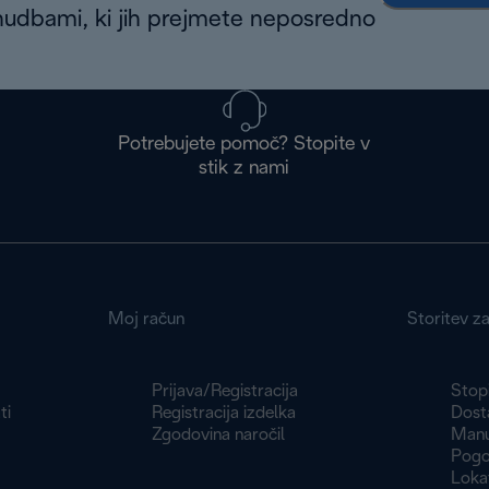
nudbami, ki jih prejmete neposredno
Potrebujete pomoč? Stopite v
stik z nami
Moj račun
Storitev z
Prijava/Registracija
Stopi
ti
Registracija izdelka
Dosta
Zgodovina naročil
Manu
Pogoj
Loka