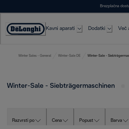
Skip
Brezplačna dost
to
Content
Kavni aparati
Dodatki
Več 
Accessibility
Statement
Winter Sales - General
Winter-Sale DE
Winter-Sale - Siebträgerma
Winter-Sale - Siebträgermaschinen
Razvrsti po
Cena
Popust
Barva