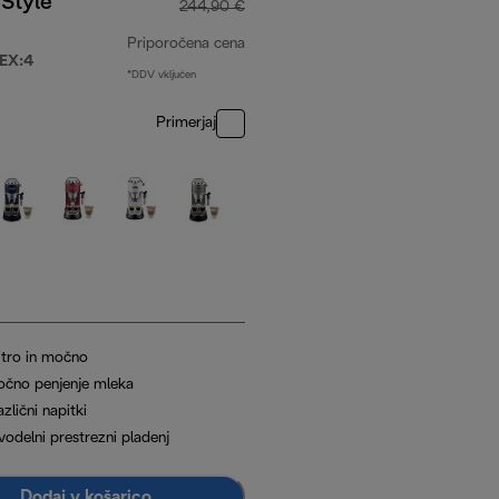
Style
244,90 €
Priporočena cena
EX:4
*DDV vključen
,90 €
izvirna cena 244,90 €
Primerjaj
itro in močno
očno penjenje mleka
zlični napitki
vodelni prestrezni pladenj
Dodaj v košarico