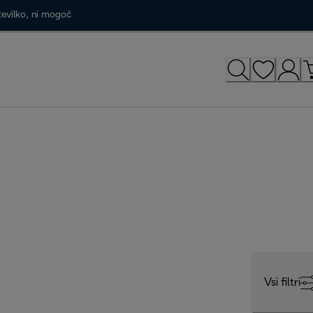
tevilko, ni mogoč
Vsi filtri