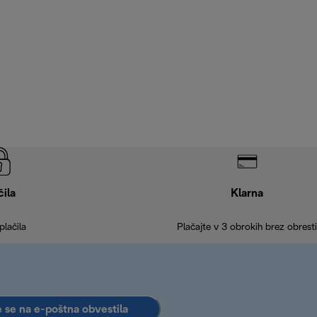
čila
Klarna
plačila
Plačajte v 3 obrokih brez obresti
e se na e-poštna obvestila