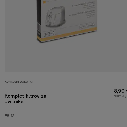
KUHINJSKI DODATKI
8,90
Komplet filtrov za
*DDV vklj
cvrtnike
F8-12