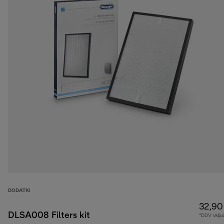
DODATKI
32,90
DLSA008 Filters kit
*DDV vklju