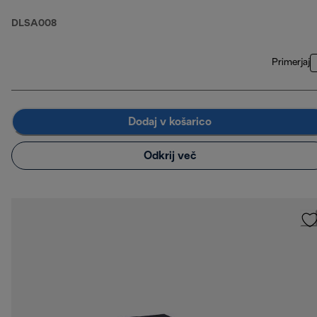
DLSA008
Primerjaj
Dodaj v košarico
Odkrij več