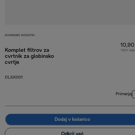
KUHINJSKI DODATKI
10,90
Komplet filtrov za
*DDV vklju
cvrtnik za globinsko
cvrtje
DLSK001
Primerjaj
Dodaj v košarico
Odkrij več