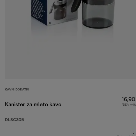
KAVNI DODATKI
16,90
Kanister za mleto kavo
*DDV vklj
DLSC305