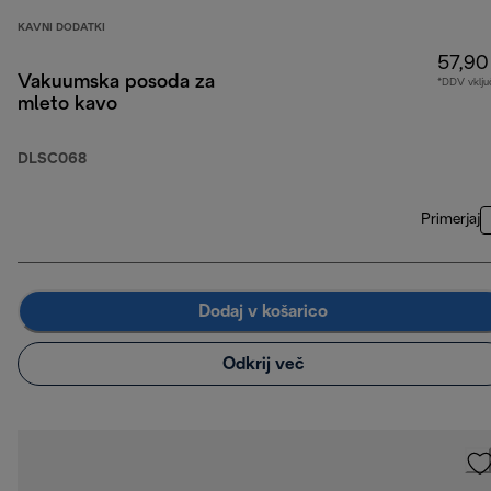
KAVNI DODATKI
57,90
Vakuumska posoda za
*DDV vklju
mleto kavo
DLSC068
Primerjaj
Dodaj v košarico
Odkrij več