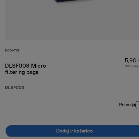
DODATKI
5,90
DLSF003 Micro
*DDV vklj
filtering bags
DLSF003
Primerjaj
Dodaj v košarico