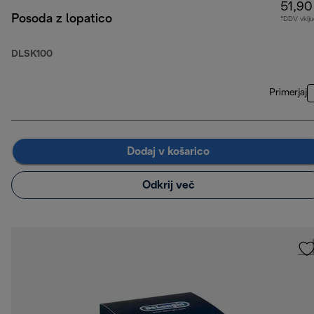
51,90
Posoda z lopatico
*DDV vklju
DLSK100
Primerjaj
Dodaj v košarico
Odkrij več