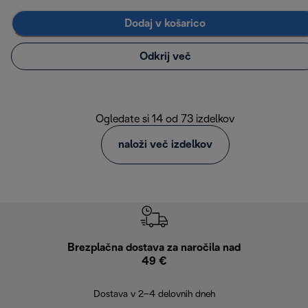
Dodaj v košarico
Odkrij več
Ogledate si 14 od 73 izdelkov
naloži več izdelkov
Brezplačna dostava za naročila nad
Brez
49 €
30
Dostava v 2–4 delovnih dneh