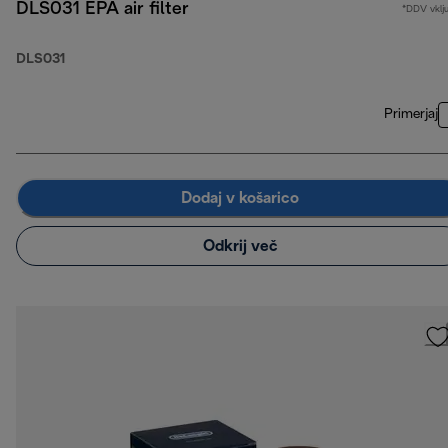
DLS031 EPA air filter
*DDV vklj
DLS031
Primerjaj
Dodaj v košarico
Odkrij več