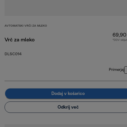
AVTOMATSKI VRČI ZA MLEKO
69,90
Vrč za mleko
*DDV vklju
DLSC014
Primerjaj
Dodaj v košarico
Odkrij več