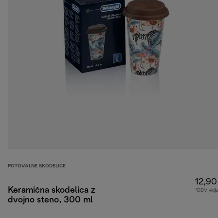
POTOVALNE SKODELICE
12,90
Keramična skodelica z
*DDV vklj
dvojno steno, 300 ml