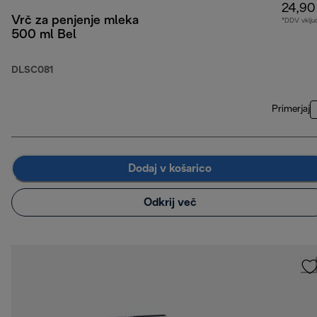
24,90
Vrč za penjenje mleka
*DDV vklju
500 ml Bel
DLSC081
Primerjaj
Dodaj v košarico
Odkrij več