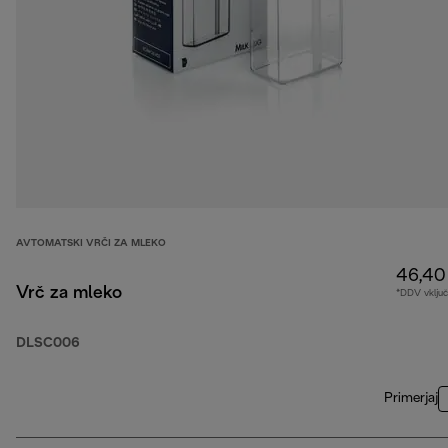
AVTOMATSKI VRČI ZA MLEKO
46,40
Vrč za mleko
*DDV vklju
DLSC006
Primerjaj