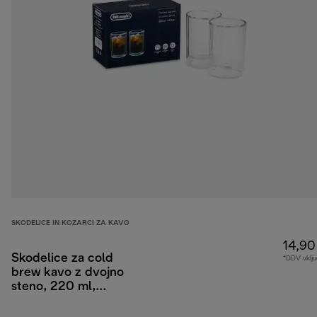
SKODELICE IN KOZARCI ZA KAVO
14,90
Skodelice za cold
*DDV vklju
brew kavo z dvojno
steno, 220 ml,
komplet 2 kosa