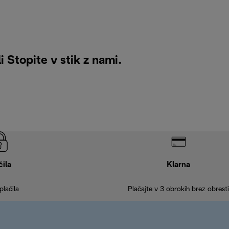
li
Stopite v stik z nami
.
čila
Klarna
plačila
Plačajte v 3 obrokih brez obresti