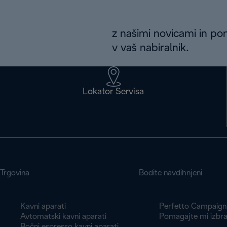
z našimi novicami in po
v vaš nabiralnik.
Lokator Servisa
Trgovina
Bodite navdihnjeni
Kavni aparati
Perfetto Campaign
Avtomatski kavni aparati
Pomagajte mi izbra
Ročni espresso kavni aparati