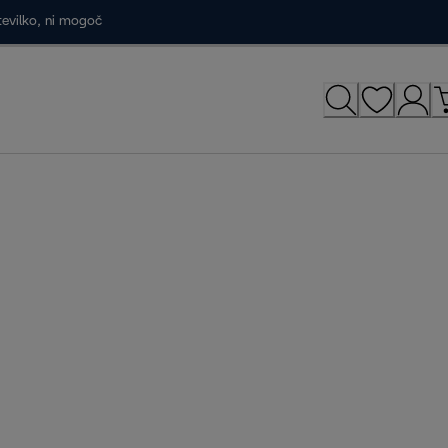
tevilko, ni mogoč