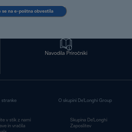
e se na e-poštna obvestila
Navodila Priročniki
a stranke
O skupini De'Longhi Group
te v stik z nami
Skupina De'Longhi
ve in vračila
Zaposlitev
als