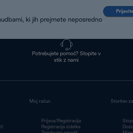
Prijavit
nudbami, ki jih prejmete neposredno
Potrebujete pomoč? Stopite v
stik z nami
Moj račun
Storitev z
Prijava/Registracija
Stopi
ti
Registracija izdelka
Dosta
Zgodovina naročil
Manu