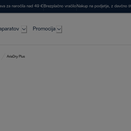
ava za naročila nad 49 €
Brezplačno vračilo
Nakup na podjetje, z davčno š
aparatov
Promocija
AriaDry Plus