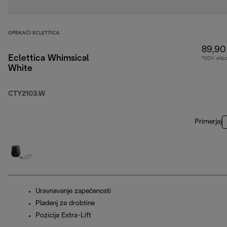
OPEKAČI ECLETTICA
89,90
Eclettica Whimsical
*DDV vklju
White
CTY2103.W
Primerjaj
Uravnavanje zapečenosti
Pladenj za drobtine
Pozicija Extra-Lift