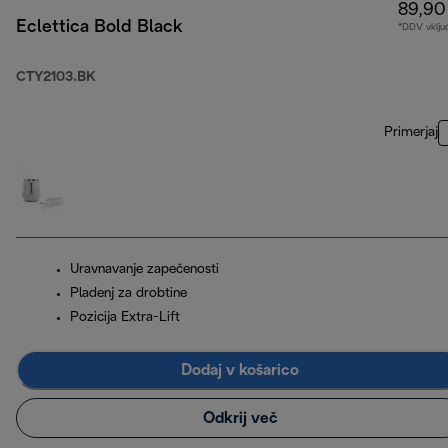
89,90
Eclettica Bold Black
*DDV vklju
CTY2103.BK
Primerjaj
Uravnavanje zapečenosti
Pladenj za drobtine
Pozicija Extra-Lift
Dodaj v košarico
Odkrij več