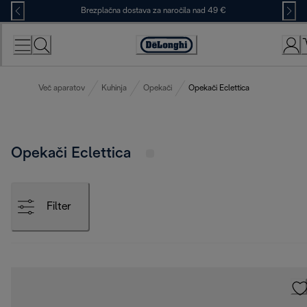
Skip
Brezplačna dostava za naročila nad 49 €
to
Content
Accessibility
Statement
Več aparatov
Kuhinja
Opekači
Opekači Eclettica
Opekači Eclettica
Filter