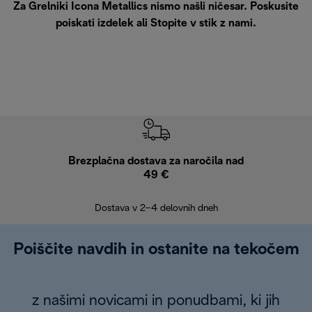
Za Grelniki Icona Metallics nismo našli ničesar. Poskusite
poiskati izdelek ali
Stopite v stik z nami
.
Brezplačna dostava za naročila nad
Brez
49 €
30
Dostava v 2–4 delovnih dneh
Poiščite navdih in ostanite na tekočem
z našimi novicami in ponudbami, ki jih