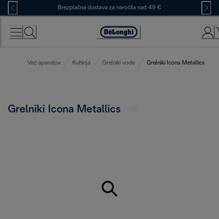
Skip
Brezplačna dostava za naročila nad 49 €
to
Content
Accessibility
Statement
Več aparatov
Kuhinja
Grelniki vode
Grelniki Icona Metallics
Grelniki Icona Metallics