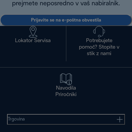
prejmete neposredno v vaš nabiralnik.
Prijavite se na e-poštna obvestila
Lokator Servisa
Potrebujete
pomoč? Stopite v
stik z nami
Navodila
Priročniki
Trgovina