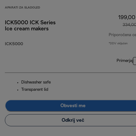
APARATI ZA SLADOLED
199,00
ICK5000 ICK Series
334,0
Ice cream makers
Priporočena c
ICK5000
*DDV vključen
Primerjaj
Dishwasher safe
Transparent lid
Obvesti me
Odkrij več