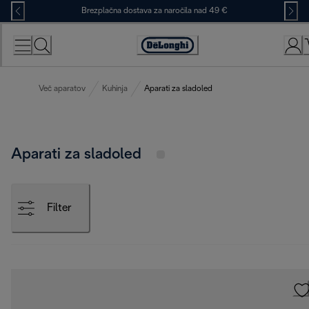
Skip
Brezplačna dostava za naročila nad 49 €
to
Content
Accessibility
Statement
Več aparatov
Kuhinja
Aparati za sladoled
Aparati za sladoled
Filter