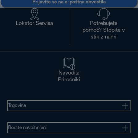
Prijavite se na e-poštna obvestila
Lokator Servisa
Potrebujete
pomoč? Stopite v
stik z nami
Navodila
Priročniki
Trgovina
Bodite navdihnjeni