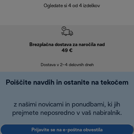
Ogledate si 4 od 4 izdelkov
Brezplačna dostava za naročila nad
Brez
49 €
30
Dostava v 2–4 delovnih dneh
Poiščite navdih in ostanite na tekočem
z našimi novicami in ponudbami, ki jih
prejmete neposredno v vaš nabiralnik.
Prijavite se na e-poštna obvestila