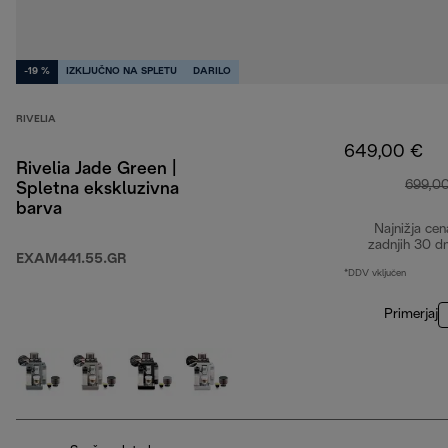
-19 %
IZKLJUČNO NA SPLETU
DARILO
RIVELIA
649,00 €
Rivelia Jade Green |
699,0
Spletna ekskluzivna
barva
Najnižja cen
zadnjih 30 d
EXAM441.55.GR
*DDV vključen
Primerjaj