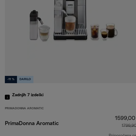
-11 %
DARILO
Zadnjih 7
izdelki
PRIMADONNA AROMATIC
1599,00
PrimaDonna Aromatic
1799,9
Priporočena c