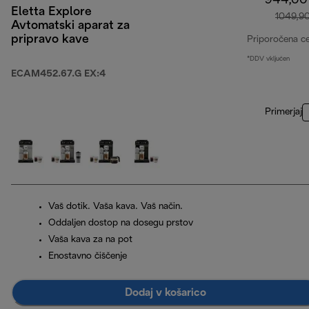
944,00
Eletta Explore
1049,9
Avtomatski aparat za
pripravo kave
Priporočena c
*DDV vključen
ECAM452.67.G EX:4
Primerjaj
Vaš dotik. Vaša kava. Vaš način.
Oddaljen dostop na dosegu prstov
Vaša kava za na pot
Enostavno čiščenje
Dodaj v košarico