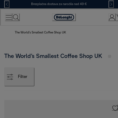
Skip
Brezplačna dostava za naročila nad 49 €
to
Content
Accessibility
Statement
The World’s Smallest Coffee Shop UK
The World’s Smallest Coffee Shop UK
Filter