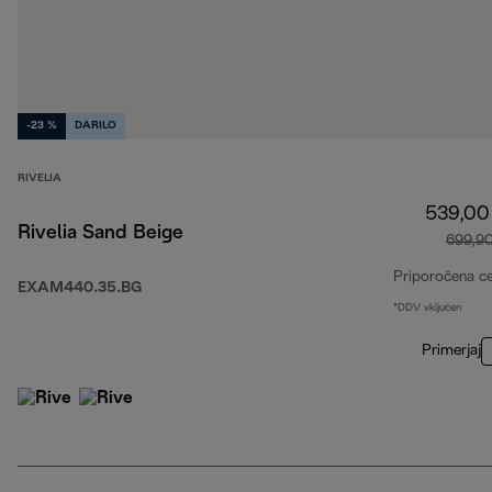
-23 %
DARILO
RIVELIA
539,00
Rivelia Sand Beige
699,9
Priporočena c
EXAM440.35.BG
*DDV vključen
Primerjaj