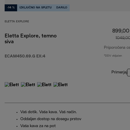
-14 %
IZKLJUČNO NA SPLETU
DARILO
ELETTA EXPLORE
899,00
Eletta Explore, temno
1049,0
siva
Priporočena c
ECAM450.69.G EX:4
*DDV vključen
Primerjaj
Vaš dotik. Vaša kava. Vaš način.
Oddaljen dostop na dosegu prstov
Vaša kava za na pot