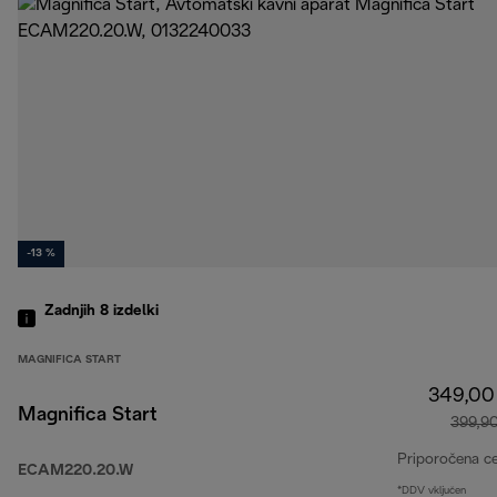
-13 %
Zadnjih 8
izdelki
MAGNIFICA START
349,00
Magnifica Start
399,9
Priporočena c
ECAM220.20.W
*DDV vključen