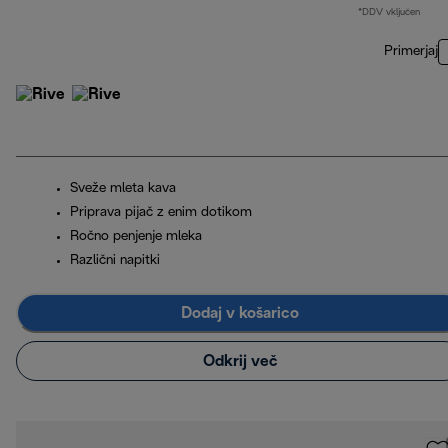
*DDV vključen
Primerjaj
Sveže mleta kava
Priprava pijač z enim dotikom
Ročno penjenje mleka
Različni napitki
Dodaj v košarico
Odkrij več