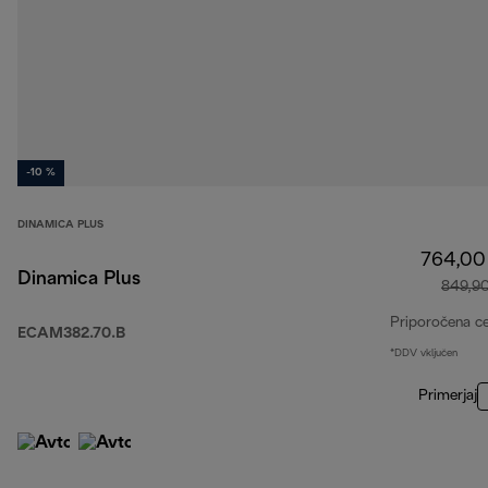
-10 %
DINAMICA PLUS
764,00
Dinamica Plus
849,9
Priporočena c
ECAM382.70.B
*DDV vključen
Primerjaj