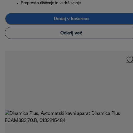
Preprosto čiščenje in vzdrževanje
Dodaj v košarico
Odkrij več