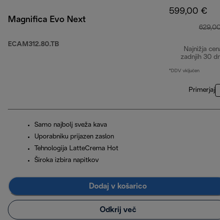
599,00 €
Magnifica Evo Next
629,0
ECAM312.80.TB
Najnižja cen
zadnjih 30 d
*DDV vključen
Primerjaj
Samo najbolj sveža kava
Uporabniku prijazen zaslon
Tehnologija LatteCrema Hot
Široka izbira napitkov
Dodaj v košarico
Odkrij več