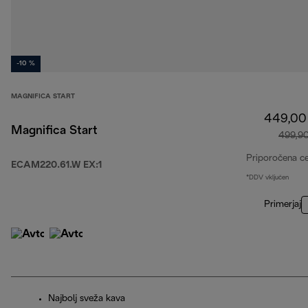
-10 %
MAGNIFICA START
449,00
Magnifica Start
499,9
Priporočena c
ECAM220.61.W EX:1
*DDV vključen
Primerjaj
Najbolj sveža kava