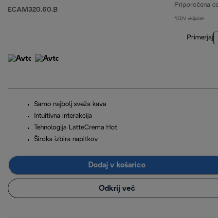
Priporočena c
ECAM320.60.B
*DDV vključen
Primerjaj
Samo najbolj sveža kava
Intuitivna interakcija
Tehnologija LatteCrema Hot
Široka izbira napitkov
Dodaj v košarico
Odkrij več