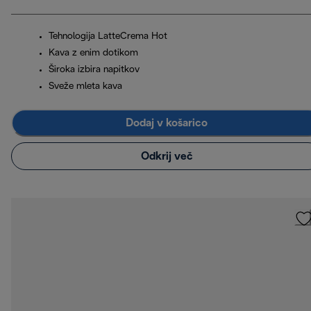
Tehnologija LatteCrema Hot
Kava z enim dotikom
Široka izbira napitkov
Sveže mleta kava
Dodaj v košarico
Odkrij več