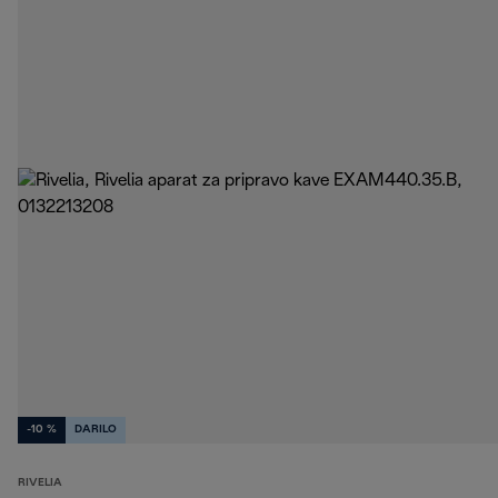
-10 %
DARILO
RIVELIA