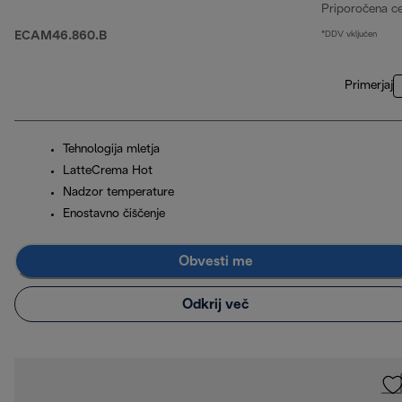
Priporočena c
ECAM46.860.B
*DDV vključen
Primerjaj
Tehnologija mletja
LatteCrema Hot
Nadzor temperature
Enostavno čiščenje
Obvesti me
Odkrij več