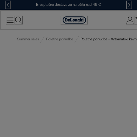
Skip
Brezplačna dostava za naročila nad 49 €
to
Content
Accessibility
Statement
Summer sales
Poletne ponudbe
Poletne ponudbe - Avtomatski kavni