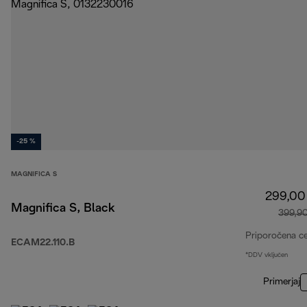
-25 %
MAGNIFICA S
299,00
Magnifica S, Black
399,9
Priporočena c
ECAM22.110.B
*DDV vključen
Primerjaj