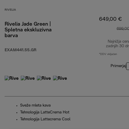
RIVELIA
649,00 €
Rivelia Jade Green |
699,0
Spletna ekskluzivna
barva
Najnižja cen
zadnjih 30 d
EXAM441.55.GR
*DDV vključen
Primerjaj
Sveže mleta kava
Tehnologija LatteCrema Hot
Tehnologija Lattecrema Cool