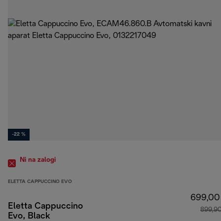
-22 %
Ni na zalogi
ELETTA CAPPUCCINO EVO
699,00
Eletta Cappuccino
899,9
Evo, Black