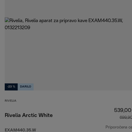
-23 %
DARILO
RIVELIA
539,00
Rivelia Arctic White
699,9
Priporočena c
EXAM440.35.W