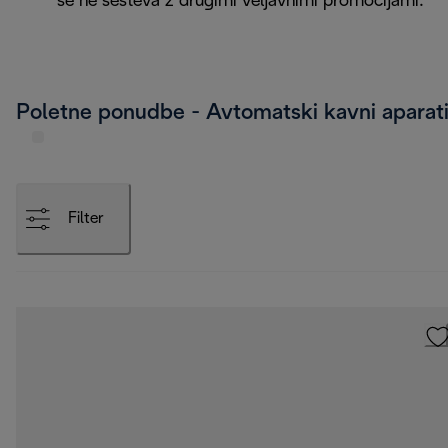
se ne sešteva z drugimi veljavnimi promocijami.
Poletne ponudbe - Avtomatski kavni aparat
Filter