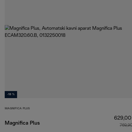
-18 %
MAGNIFICA PLUS
629,00
Magnifica Plus
769,9