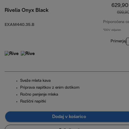
629,90
Rivelia Onyx Black
699,9
Priporočena c
EXAM440.35.B
*DDV vključen
Primerjaj
Sveže mleta kava
Priprava napitkov z enim dotikom
Ročno penjenje mleka
Različni napitki
Dodaj v košarico