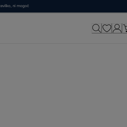
tevilko, ni mogoč