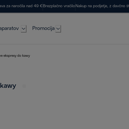
ava za naročila nad 49 €
Brezplačno vračilo
Nakup na podjetje, z davčno š
aparatov
Promocija
e ekspresy do kawy
o kawy