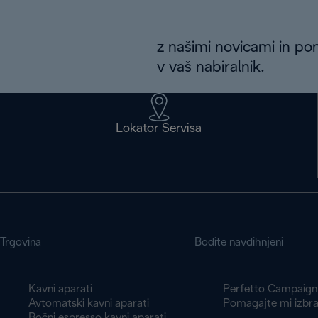
z našimi novicami in po
v vaš nabiralnik.
Lokator Servisa
Trgovina
Bodite navdihnjeni
Kavni aparati
Perfetto Campaign
Avtomatski kavni aparati
Pomagajte mi izbra
Ročni espresso kavni aparati