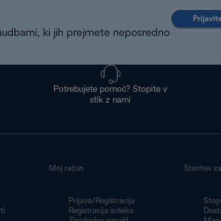
Prijavit
nudbami, ki jih prejmete neposredno
Potrebujete pomoč? Stopite v
stik z nami
Moj račun
Storitev z
Prijava/Registracija
Stopi
ti
Registracija izdelka
Dosta
Zgodovina naročil
Manu