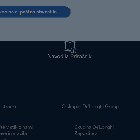
e se na e-poštna obvestila
Navodila Priročniki
a stranke
O skupini De'Longhi Group
te v stik z nami
Skupina De'Longhi
ve in vračila
Zaposlitev
als