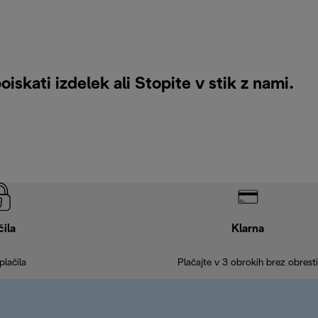
iskati izdelek ali
Stopite v stik z nami
.
čila
Klarna
plačila
Plačajte v 3 obrokih brez obresti