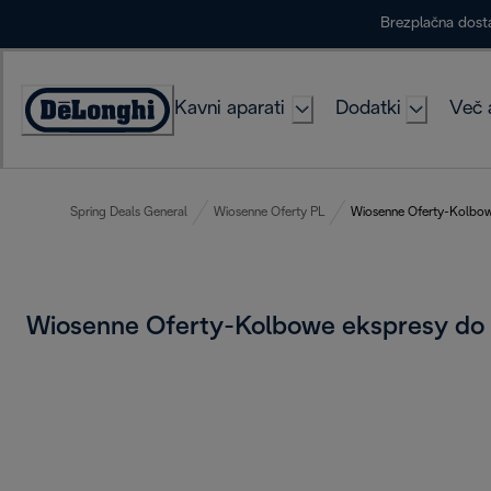
Skip
Brezplačna dost
to
Content
Kavni aparati
Dodatki
Več 
Accessibility
Statement
Spring Deals General
Wiosenne Oferty PL
Wiosenne Oferty-Kolbow
Wiosenne Oferty-Kolbowe ekspresy d