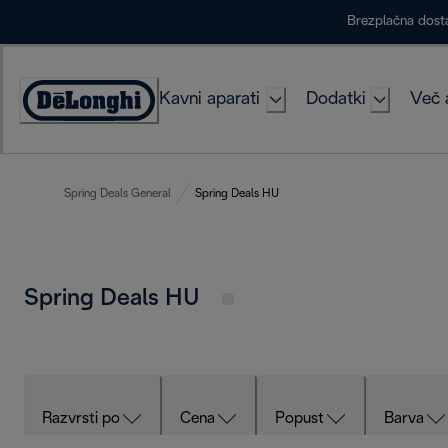
Skip
Brezplačna dost
to
Content
Kavni aparati
Dodatki
Več 
Accessibility
Statement
Spring Deals General
Spring Deals HU
Spring Deals HU
Razvrsti po
Cena
Popust
Barva