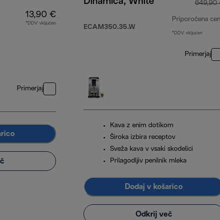
Dinamica, White
649,90
13,90 €
Priporočena ce
*DDV vključen
ECAM350.35.W
*DDV vključen
Primerjaj
Primerjaj
Kava z enim dotikom
arico
Široka izbira receptov
Sveža kava v vsaki skodelici
eč
Prilagodljiv penilnik mleka
Dodaj v košarico
Odkrij več