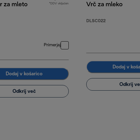
r za mleto
Vrč za mleko
*DDV vključen
DLSC022
Primerjaj
Dodaj v koš
Dodaj v košarico
Odkrij v
Odkrij več