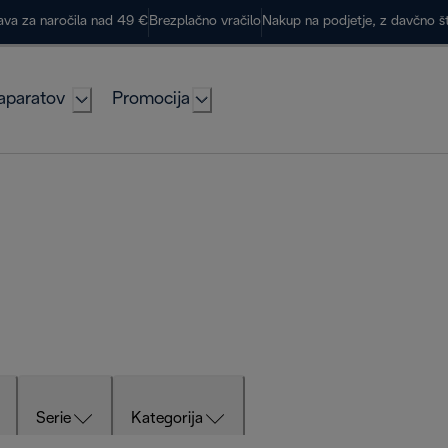
ava za naročila nad 49 €
Brezplačno vračilo
Nakup na podjetje, z davčno š
aparatov
Promocija
Serie
Kategorija