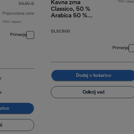
Kavna zrna
*DDV vključ
54,90 €
Classico, 50 %
Priporočena cena
Arabica 50 %
Robusta, 250 g
*DDV vključen
izvirna cena 54,90 €
DLSC600
Primerjaj
Primerjaj
Dodaj v košarico
y
Odkrij več
e
arico
eč