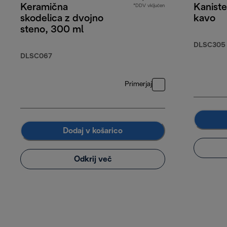
Keramična
Kaniste
*DDV vključen
skodelica z dvojno
kavo
steno, 300 ml
DLSC305
DLSC067
Primerjaj
Dodaj v košarico
Odkrij več