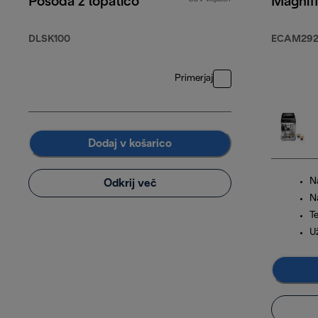
Posoda z lopatico
Magnif
DLSK100
ECAM292.
Primerjaj
Dodaj v košarico
N
Odkrij več
N
T
Už