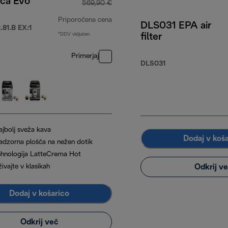
ica Evo
569,90 €
Priporočena cena
DLS031 EPA air
81.B EX:1
*DDV vključen
filter
izvirna cena 569,90 €
Primerjaj
DLS031
ajbolj sveža kava
Dodaj v koš
adzorna plošča na nežen dotik
ehnologija LatteCrema Hot
Odkrij v
ivajte v klasikah
Dodaj v košarico
Odkrij več