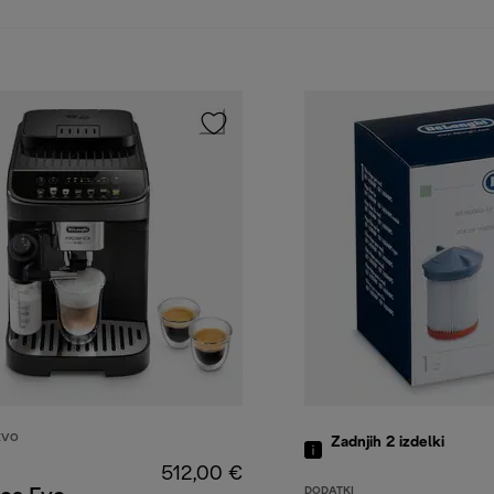
EVO
Zadnjih 2
izdelki
512,00 €
DODATKI