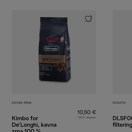
KAVNA ZRNA
DODATKI
10,50 €
Kimbo for
DLSF00
*DDV vključen
De‘Longhi, kavna
filterin
zrna 100 %