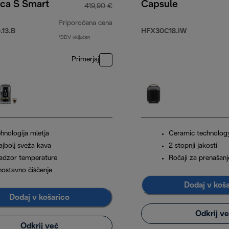
ica S Smart
Capsule
419,90 €
Priporočena cena
13.B
HFX30C18.IW
*DDV vključen
9,90 €
izvirna cena 419,90 €
Primerjaj
hnologija mletja
Ceramic technolog
ajbolj sveža kava
2 stopnji jakosti
adzor temperature
Ročaji za prenašanj
nostavno čiščenje
Dodaj v koš
Dodaj v košarico
Odkrij v
Odkrij več