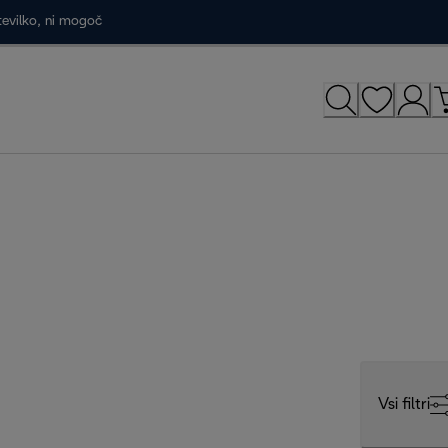
tevilko, ni mogoč
Vsi filtri