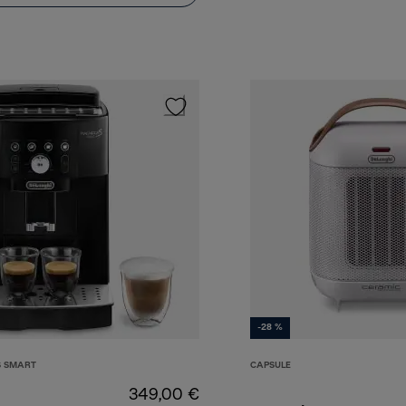
-28 %
S SMART
CAPSULE
349,00 €