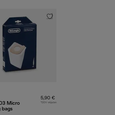
5,90 €
3 Micro
*DDV vključen
g bags