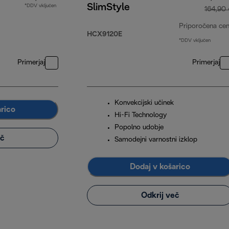
SlimStyle
*DDV vključen
164,90
Priporočena ce
HCX9120E
*DDV vključen
Primerjaj
Primerjaj
Konvekcijski učinek
arico
Hi-Fi Technology
Popolno udobje
eč
Samodejni varnostni izklop
Dodaj v košarico
Odkrij več