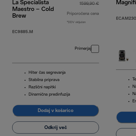
La Specialista
Magnif
1599,90 €
Maestro – Cold
Priporočena cena
Brew
ECAM230.
*DDV vključen
izvirna cena 159
EC9885.M
Primerjaj
Hiter čas segrevanja
Te
Stabilna priprava
N
Različni napitki
N
Dinamična predinfuzija
E
Dodaj v košarico
Odkrij več