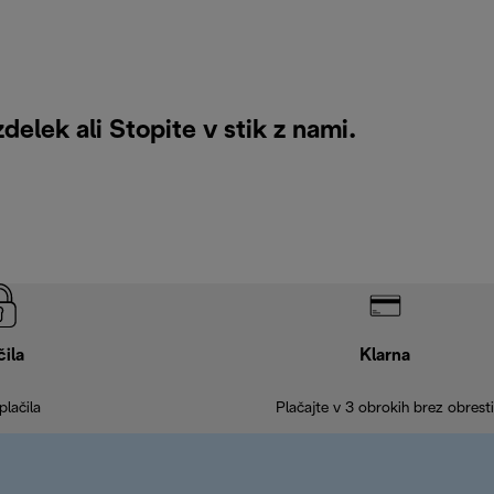
zdelek ali
Stopite v stik z nami
.
čila
Klarna
plačila
Plačajte v 3 obrokih brez obresti