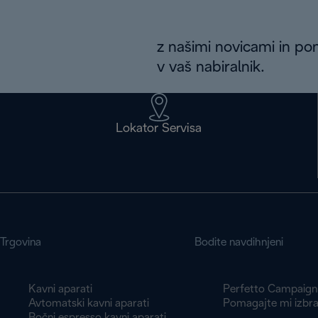
z našimi novicami in po
v vaš nabiralnik.
Lokator Servisa
Trgovina
Bodite navdihnjeni
Kavni aparati
Perfetto Campaign
Avtomatski kavni aparati
Pomagajte mi izbra
Ročni espresso kavni aparati