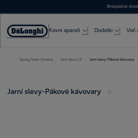
Skip
Brezplačna dost
to
Content
Kavni aparati
Dodatki
Več 
Accessibility
Statement
Spring Deals General
Jarní slevy CZ
Jarní slevy-Pákové kávovary
Jarní slevy-Pákové kávovary