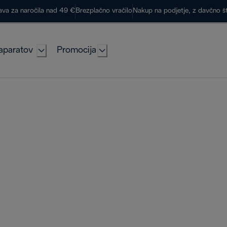
ava za naročila nad 49 €
Brezplačno vračilo
Nakup na podjetje, z davčno š
aparatov
Promocija