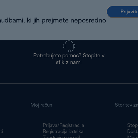
Prijavit
nudbami, ki jih prejmete neposredno
Potrebujete pomoč? Stopite v
stik z nami
Moj račun
Storitev z
Prijava/Registracija
Stopi
ti
Registracija izdelka
Dosta
Zgodovina naročil
Manu