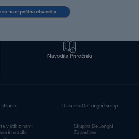
e se na e-poštna obvestila
Navodila Priročniki
a stranke
O skupini De'Longhi Group
te v stik z nami
Skupina De'Longhi
ve in vračila
Zaposlitev
als