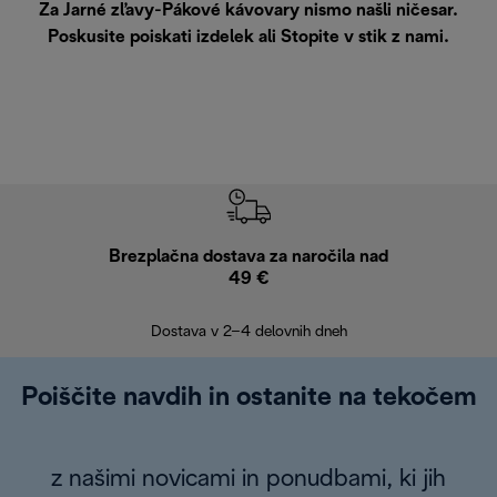
Za Jarné zľavy-Pákové kávovary nismo našli ničesar.
Poskusite poiskati izdelek ali
Stopite v stik z nami
.
Brezplačna dostava za naročila nad
Brez
49 €
30
Dostava v 2–4 delovnih dneh
Poiščite navdih in ostanite na tekočem
z našimi novicami in ponudbami, ki jih