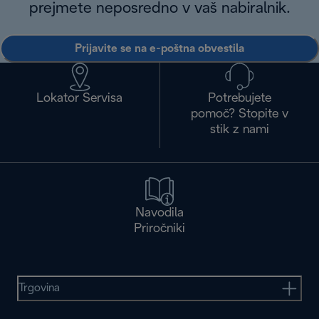
prejmete neposredno v vaš nabiralnik.
Prijavite se na e-poštna obvestila
Lokator Servisa
Potrebujete
pomoč? Stopite v
stik z nami
Navodila
Priročniki
Trgovina