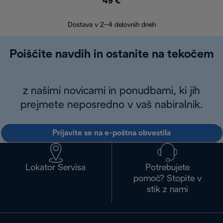
49 €
30
Dostava v 2–4 delovnih dneh
Poiščite navdih in ostanite na tekočem
z našimi novicami in ponudbami, ki jih
prejmete neposredno v vaš nabiralnik.
Prijavite se na e-poštna obvestila
Lokator Servisa
Potrebujete
pomoč? Stopite v
stik z nami