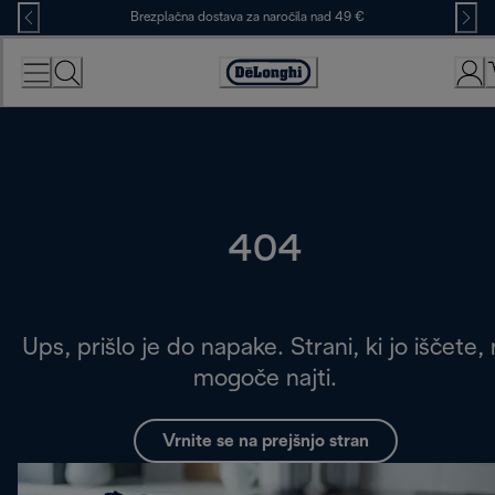
Skip
Brezplačna dostava za naročila nad 49 €
to
Content
Accessibility
Statement
404
Ups, prišlo je do napake. Strani, ki jo iščete, 
mogoče najti.
Vrnite se na prejšnjo stran