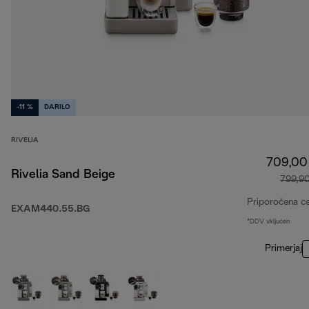
-11 %
DARILO
RIVELIA
709,00
Rivelia Sand Beige
799,9
Priporočena c
EXAM440.55.BG
*DDV vključen
Primerjaj