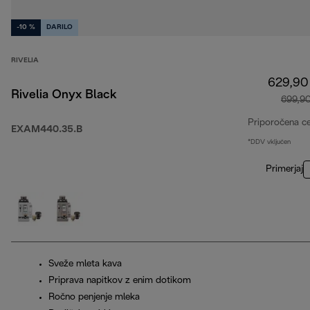
-10 %
DARILO
RIVELIA
629,90
Rivelia Onyx Black
699,9
Priporočena c
EXAM440.35.B
*DDV vključen
Primerjaj
Sveže mleta kava
Priprava napitkov z enim dotikom
Ročno penjenje mleka