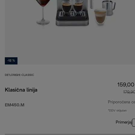
-12 %
DE'LONGHI CLASSIC
159,00
Klasična linija
179,9
Priporočena c
EM450.M
*DDV vključen
Primerjaj