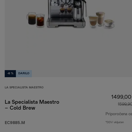
-6 %
DARILO
LA SPECIALISTA MAESTRO
1499,00
La Specialista Maestro
1599,9
– Cold Brew
Priporočena c
EC9885.M
*DDV vključen