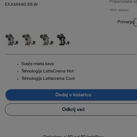
Priporočena c
EXAM440.55.W
*DDV vključen
Primerjaj
Sveže mleta kava
Tehnologija LatteCrema Hot
Tehnologija Lattecrema Cool
Dodaj v košarico
Odkrij več