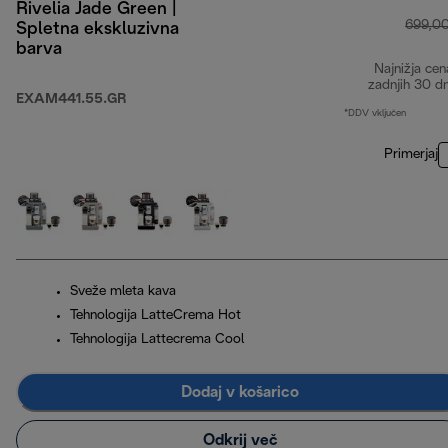
Rivelia Jade Green |
699,0
Spletna ekskluzivna
barva
Najnižja cen
zadnjih 30 d
EXAM441.55.GR
*DDV vključen
Primerjaj
Sveže mleta kava
Tehnologija LatteCrema Hot
Tehnologija Lattecrema Cool
Dodaj v košarico
Odkrij več