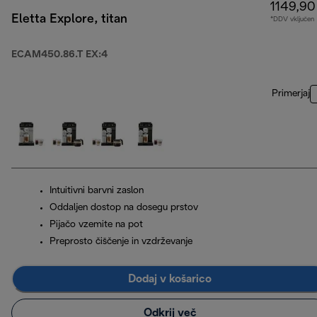
1149,90
Eletta Explore, titan
*DDV vključen
ECAM450.86.T EX:4
Primerjaj
Intuitivni barvni zaslon
Oddaljen dostop na dosegu prstov
Pijačo vzemite na pot
Preprosto čiščenje in vzdrževanje
Dodaj v košarico
Odkrij več