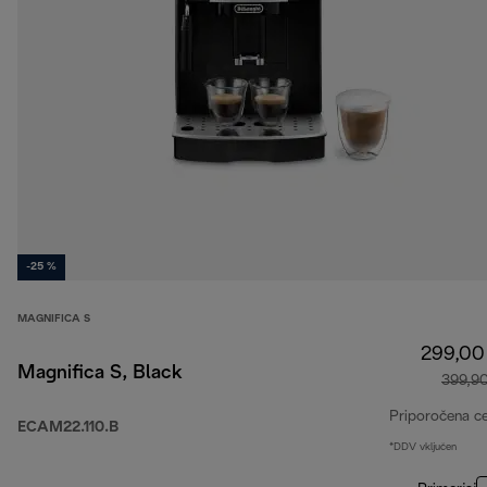
-25 %
MAGNIFICA S
299,00
Magnifica S, Black
399,9
Priporočena c
ECAM22.110.B
*DDV vključen