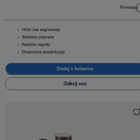
Primerjaj
Hiter čas segrevanja
Stabilna priprava
Različni napitki
Dinamična predinfuzija
Dodaj v košarico
Odkrij več