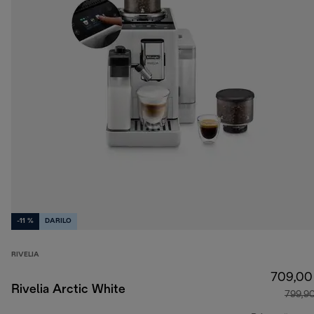
-11 %
DARILO
RIVELIA
709,00
Rivelia Arctic White
799,9