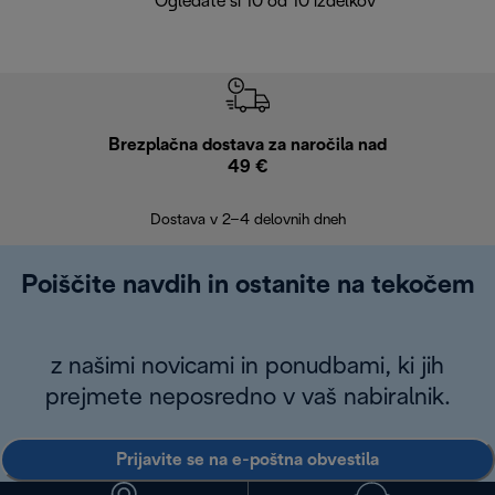
Ogledate si 10 od 10 izdelkov
Brezplačna dostava za naročila nad
Brez
49 €
30
Dostava v 2–4 delovnih dneh
Poiščite navdih in ostanite na tekočem
z našimi novicami in ponudbami, ki jih
prejmete neposredno v vaš nabiralnik.
Prijavite se na e-poštna obvestila