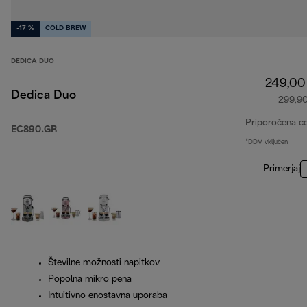
-17 %
COLD BREW
DEDICA DUO
249,00
Dedica Duo
299,9
Priporočena c
EC890.GR
*DDV vključen
Primerjaj
Številne možnosti napitkov
Popolna mikro pena
Intuitivno enostavna uporaba