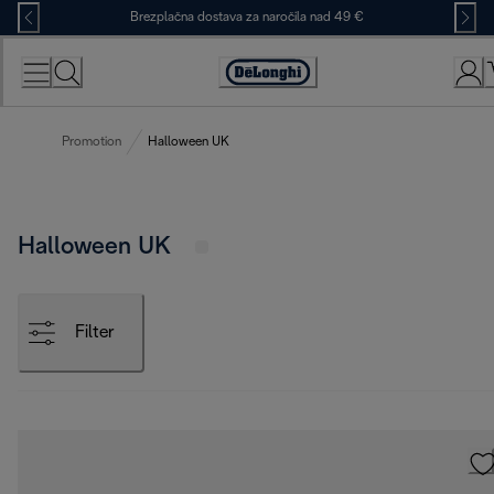
Skip
Brezplačna dostava za naročila nad 49 €
to
Content
Accessibility
Statement
Promotion
Halloween UK
Halloween UK
Filter